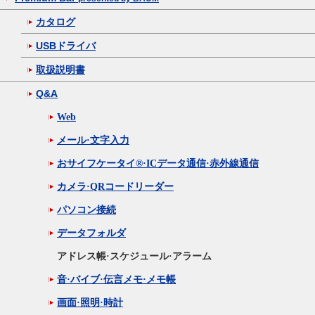
カタログ
USBドライバ
取扱説明書
Q&A
Web
メール·文字入力
おサイフケータイ®·ICデータ通信·赤外線通信
カメラ·QRコードリーダー
パソコン接続
データフォルダ
アドレス帳·スケジュール·アラーム
音·バイブ·伝言メモ·メモ帳
画面·照明·時計