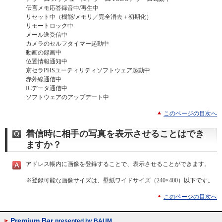
伝言メモ応答録音中/再生中
リセット中（機能/メモリ／完全消去＋初期化）
リモートロック中
メール送受信中
カメラのセルフタイマー起動中
動画の録画中
位置情報通知中
京セラPHSユーティリティソフトウェア起動中
赤外線通信中
ICデータ通信中
ソフトウェアのアップデート中
このページの目次へ
着信時に相手の写真を表示させることはでき
ますか？
アドレス帳内に画像を登録することで、表示させることができます。
※
登録可能な画像サイズは、壁紙ワイドサイズ（240×400）以下です。
このページの目次へ
Premium Bar
presented by BAUM