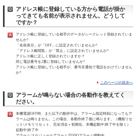
アドレス帳に登録している方から電話が掛か
ってきても名前が表示されません。どうして
ですか？
アドレス帳に登録している相手のデータがシークレット登録されていま
せんか?
「名前表示」が「OFF」に設定されていませんか?
「アドレス帳閲覧」が「禁止」に設定されていませんか?
アドレス帳に正しく登録されていますか？
同じ電話番号を2重に登録していませんか?
アドレス帳に登録している相手が、番号非通知で電話をかけていません
か?
このページの目次へ
アラームが鳴らない場合の各動作を教えてく
ださい。
本機電源OFF時、また以下の動作中は、アラーム指定時刻になってもア
ラームは鳴りません。この場合、各動作終了後に鳴ります。（機能リセ
ット/メモリリセット、完全消去＋初期化、本機起動中/終了中を除く）
起動中/終了中
アラーム/スケジュールアラーム/TODOアラーム鳴動中