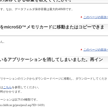
す。なお、データフォルダ保存容量は最大約48MBです。
このページの目次
ンをmicroSD™メモリカードに移動またはコピーできま
せん。
このページの目次
いるアプリケーションを消してしまいました。再イン
プリケーションのリンクからダウンロードページに移動し、ダウンロードしてくださ
ンは
こちら
を参照してください。
信料がかかります。
ーションは以下の4種類です。
bh.ne.jp/java/java3.asp?ID=1419）