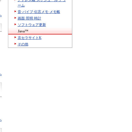
アドレス帳·スケジュール·アラ
ーム
音·バイブ·伝言メモ·メモ帳
へ
画面·照明·時計
ソフトウェア更新
Java™
京セラサイトK
その他
、
へ
へ