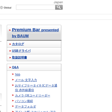
Global
Premium Bar
presented
by BAUM
カタログ
USBドライバ
取扱説明書
Q&A
Web
メール·文字入力
おサイフケータイ®·ICデータ通
信·赤外線通信
カメラ·QRコードリーダー
パソコン接続
データフォルダ
さ