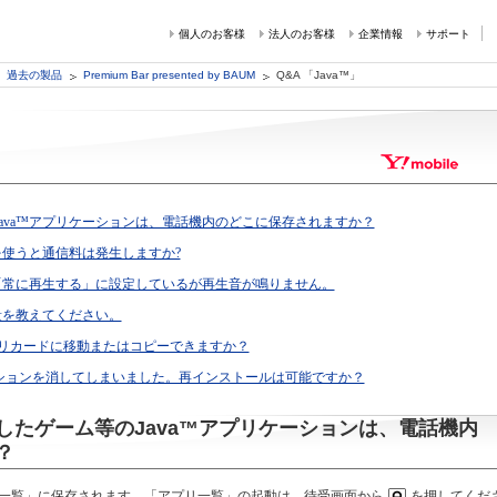
個人のお客様
法人のお客様
企業情報
サポート
過去の製品
Premium Bar presented by BAUM
Q&A 「Java™」
ava™アプリケーションは、電話機内のどこに保存されますか？
を使うと通信料は発生しますか?
、「常に再生する」に設定しているが再生音が鳴りません。
量を教えてください。
™メモリカードに移動またはコピーできますか？
ションを消してしまいました。再インストールは可能ですか？
したゲーム等のJava™アプリケーションは、電話機内
？
プリ一覧」に保存されます。「アプリ一覧」の起動は、待受画面から
を押してくだ