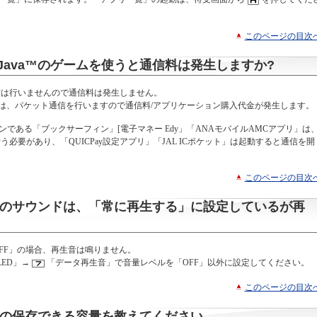
このページの目次
ava™のゲームを使うと通信料は発生しますか?
信は行いませんので通信料は発生しません。
際は、パケット通信を行いますので通信料/アプリケーション購入代金が発生します。
ョンである「ブックサーフィン」[電子マネー Edy」「ANAモバイルAMCアプリ」は
必要があり、「QUICPay設定アプリ」「JAL ICポケット」は起動すると通信を開
このページの目次
ョンのサウンドは、「常に再生する」に設定しているが再
FF」の場合、再生音は鳴りません。
LED」→
「データ再生音」で音量レベルを「OFF」以外に設定してください。
このページの目次
ンの保存できる容量を教えてください。