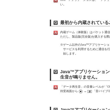
い。
最初から内蔵されているJ
内蔵ゲーム（体験版）はパケット通
ただし、製品版(完全版)を購入する
※
ゲーム以外のJava™アプリケーシ
サービスを利用するために通信を行う
始します。
Java™アプリケーシ
生音が鳴りません。
「データ再生音」の音量レベルが「O
待受画面から
→
「音/バイブ/
Java™アプリケーショ