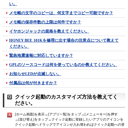
い。
メモ帳の文字のコピーは、何文字までコピー可能ですか？
メモ帳の保存件数の上限は何件ですか？
イヤホンジャックの規格を教えてください。
HONEY BEE 101Kを修理に出す場合の注意点について教えて
ください。
緊急地震速報に対応していますか？
GPLのソースコードは何を使っているのか教えてください。
お知らせLEDが点滅しない。
付属品は何が付きますか？
クイック起動のカスタマイズ方法を教えてく
ださい。
[ホーム画面]を表示→[アプリ一覧]をタップ→[メニューキー]を押す
→[並び替え]をタップ→クイック起動に登録したいアプリのアイコンを
クイック起動へドラッグでアイコンが入れ替わればクイック起動への登