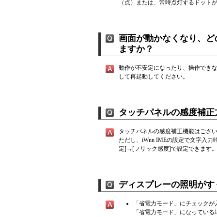
（点）または、常時点灯するドット
画面が動かなくなり、ど
ますか？
動作が不安定になったり、操作でき
して再起動してください。
タッチパネルの感度補正
タッチパネルの感度補正機能はござ
ただし、iWnn IMEの設定で文字入
定]→[フリック感度]で設定できます
ディスプレーの照明がす
「省電力モード」にチェックが
「省電力モード」になっている場