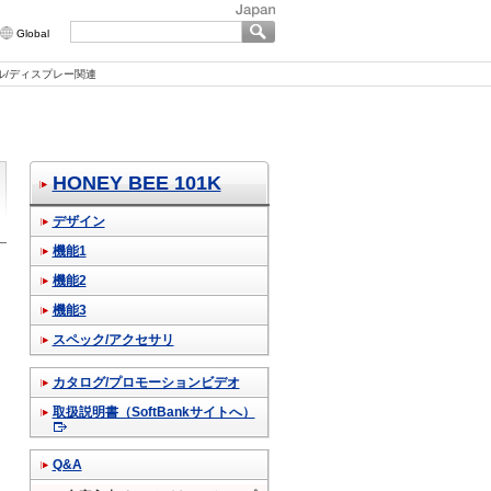
Global
ル/ディスプレー関連
HONEY BEE 101K
デザイン
機能1
機能2
機能3
スペック/アクセサリ
カタログ/プロモーションビデオ
取扱説明書（SoftBankサイトへ）
Q&A