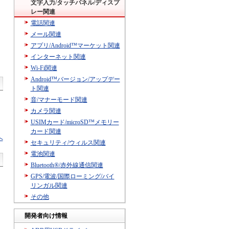
文字入力/タッチパネル/ディスプ
レー関連
電話関連
メール関連
アプリ/Android™マーケット関連
インターネット関連
Wi-Fi関連
Android™バージョン/アップデー
ト関連
音/マナーモード関連
カメラ関連
USIMカード/microSD™メモリー
カード関連
へ
セキュリティ/ウィルス関連
電池関連
Bluetooth®/赤外線通信関連
GPS/電波/国際ローミング/バイ
リンガル関連
その他
開発者向け情報