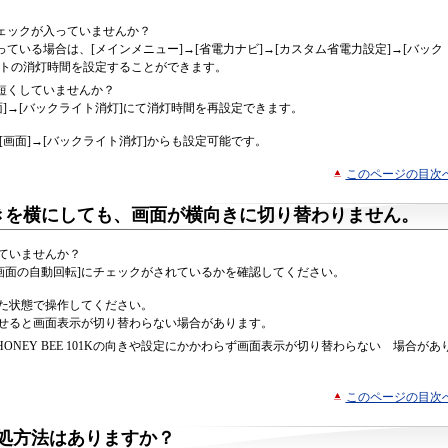
ェックが入っていませんか？
ている場合は、[メインメニュー]→[省電力ナビ]→[カスタム省電力設定]→[バック
イトの消灯時間を設定することができます。
短くしていませんか？
画面]→[バックライト消灯]にて消灯時間を再設定できます。
→[画面]→[バックライト消灯]からも設定可能です。
このページの目次
Kの向きを横にしても、画面が横向きに切り替わりません。
れていませんか？
]→[画面の自動回転]にチェックがされているかを確認してください。
に立てた状態で操作してください。
平に寝かせると画面表示が切り替わらない場合があります。
NEY BEE 101Kの向きや設定にかかわらず画面表示が切り替わらない 場合があ
このページの目次
処方法はありますか？