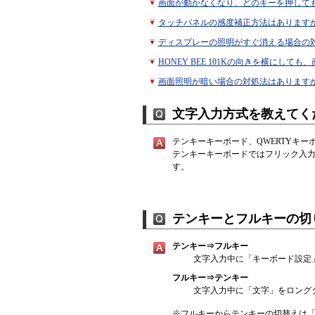
画面が動かなくなり、どのキーを押して
タッチパネルの感度補正方法はあります
ディスプレーの照明がすぐ消える場合の
HONEY BEE 101Kの向きを横にし
画面照明が暗い場合の対処法はあります
文字入力方式を教えてく
テンキーキーボード、QWERTYキー
テンキーキーボードではフリック入力に
す。
テンキーとフルキーの切
テンキー⇒フルキー
文字入力中に「キーボード設定
フルキー⇒テンキー
文字入力中に「文字」をロング
※
フルキーからテンキーの切替えは