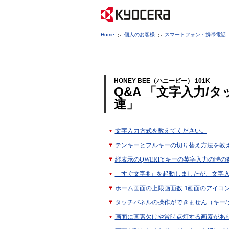
Home
個人のお客様
スマートフォン・携帯電話
HONEY BEE（ハニービー） 101K
Q&A 「文字入力/
連」
文字入力方式を教えてください。
テンキーとフルキーの切り替え方法を教
縦表示のQWERTYキーの英字入力の時
「すぐ文字®」を起動しましたが、文字
ホーム画面の上限画面数·1画面のアイコ
タッチパネルの操作ができません（キー/
画面に画素欠けや常時点灯する画素があ