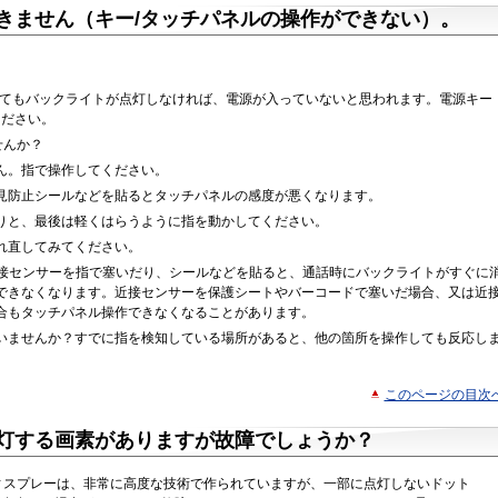
きません（キー/タッチパネルの操作ができない）。
押してもバックライトが点灯しなければ、電源が入っていないと思われます。電源キー
ください。
せんか？
ん。指で操作してください。
見防止シールなどを貼るとタッチパネルの感度が悪くなります。
りと、最後は軽くはらうように指を動かしてください。
れ直してみてください。
の近接センサーを指で塞いだり、シールなどを貼ると、通話時にバックライトがすぐに
できなくなります。近接センサーを保護シートやバーコードで塞いだ場合、又は近
合もタッチパネル操作できなくなることがあります。
いませんか？すでに指を検知している場所があると、他の箇所を操作しても反応し
このページの目次
灯する画素がありますが故障でしょうか？
ているディスプレーは、非常に高度な技術で作られていますが、一部に点灯しないドット