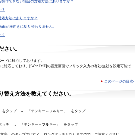
も操作できない場合の対処方法はありますか？
か？
対処方法はありますか？
ても、画面が横向きに切り替わりません。
か？
ださい。
ボードに対応しております。
対応しており、[iWnn IME]の設定画面でフリック入力の有効/無効を設定可能で
このページの目次
り替え方法を教えてください。
」をタップ → 「テンキー⇔フルキー」 をタップ
タッチ → 「テンキー⇔フルキー」 をタップ
「文字」のタップではなく、ロングタッチとなりますので、ご注意ください。