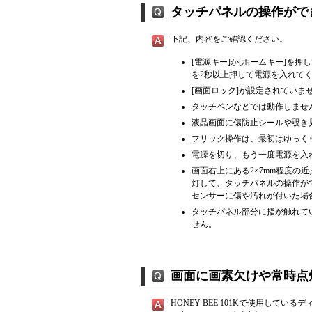
タッチパネルの操作がで
下記、内容をご確認ください。
[電源キー]か[ホームキー]を
を2秒以上押して電源を入れて
[画面ロック]が設定されていま
タッチペンなどでは動作しませ
液晶画面に傷防止シールや覗き
フリック操作は、最初はゆっく
電源を切り、もう一度電源を入
画面右上にある2×7mm程度
灯して、タッチパネルの操作が
センサーに傷や汚れが付いた場
タッチパネル部分に指が触れて
せん。
画面に画素欠けや常時点
HONEY BEE 101Kで使用し