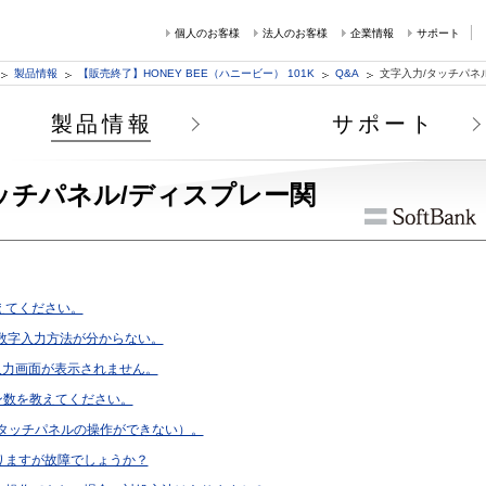
個人のお客様
法人のお客様
企業情報
サポート
製品情報
【販売終了】HONEY BEE（ハニービー） 101K
Q&A
文字入力/タッチパネ
製品情報
サポート
タッチパネル/ディスプレー関
えてください。
の数字入力方法が分からない。
入力画面が表示されません。
ン数を教えてください。
タッチパネルの操作ができない）。
りますが故障でしょうか？