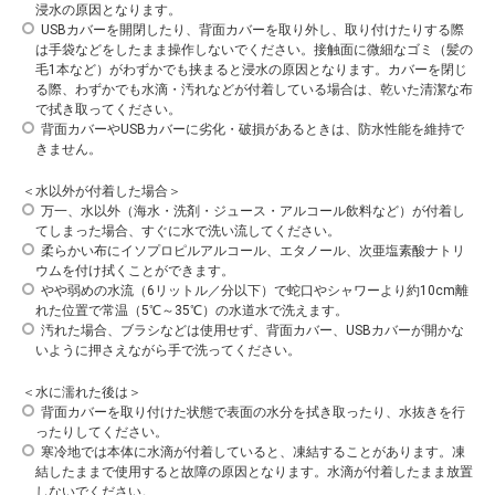
浸水の原因となります。
USBカバーを開閉したり、背面カバーを取り外し、取り付けたりする際
は手袋などをしたまま操作しないでください。接触面に微細なゴミ（髪の
毛1本など）がわずかでも挟まると浸水の原因となります。カバーを閉じ
る際、わずかでも水滴・汚れなどが付着している場合は、乾いた清潔な布
で拭き取ってください。
背面カバーやUSBカバーに劣化・破損があるときは、防水性能を維持で
きません。
＜水以外が付着した場合＞
万一、水以外（海水・洗剤・ジュース・アルコール飲料など）が付着し
てしまった場合、すぐに水で洗い流してください。
柔らかい布にイソプロピルアルコール、エタノール、次亜塩素酸ナトリ
ウムを付け拭くことができます。
やや弱めの水流（6リットル／分以下）で蛇口やシャワーより約10cm離
れた位置で常温（5℃～35℃）の水道水で洗えます。
汚れた場合、ブラシなどは使用せず、背面カバー、USBカバーが開かな
いように押さえながら手で洗ってください。
＜水に濡れた後は＞
背面カバーを取り付けた状態で表面の水分を拭き取ったり、水抜きを行
ったりしてください。
寒冷地では本体に水滴が付着していると、凍結することがあります。凍
結したままで使用すると故障の原因となります。水滴が付着したまま放置
しないでください。