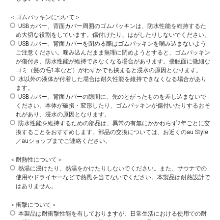
＜ゴムパッキンについて＞
USBカバー、背面カバー周囲のゴムパッキンは、防水性能を維持するた
め大切な役割をしています。傷付けたり、はがしたりしないでください。
USBカバー、背面カバーを閉める際はゴムパッキンを噛み込まないよう
ご注意ください。噛み込んだまま無理に閉めようとすると、ゴムパッキン
が傷付き、防水性能が維持できなくなる場合があります。接触面に微細な
ゴミ（髪の毛1本など）がわずかでも挟まると浸水の原因となります。
水以外の液体が付着した場合は耐久性能を維持できなくなる場合があり
ます。
USBカバー、背面カバーの隙間に、先のとがったものを差し込まないで
ください。本体が破損・変形したり、ゴムパッキンが傷付いたりするおそ
れがあり、浸水の原因となります。
防水性能を維持するための部品は、異常の有無にかかわらず2年ごとに交
換することをおすすめします。部品の交換については、お近くのau Style
／auショップまでご連絡ください。
＜耐熱性について＞
熱湯に浸けたり、熱湯をかけたりしないでください。また、サウナでの
使用やドライヤーなどで熱風を当てないでください。本製品は耐熱設計で
はありません。
＜衝撃について＞
本製品は耐衝撃性能を有しておりますが、日常生活における使用での耐