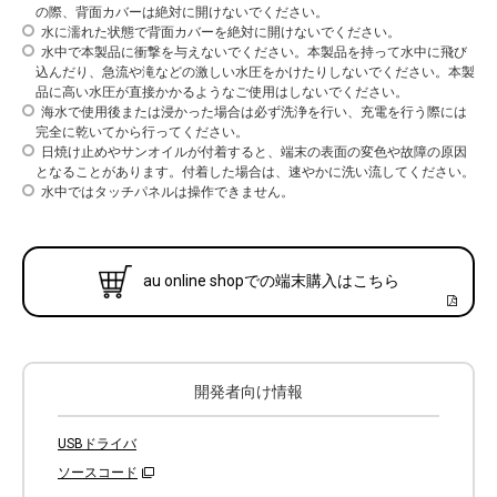
の際、背面カバーは絶対に開けないでください。
水に濡れた状態で背面カバーを絶対に開けないでください。
水中で本製品に衝撃を与えないでください。本製品を持って水中に飛び
込んだり、急流や滝などの激しい水圧をかけたりしないでください。本製
品に高い水圧が直接かかるようなご使用はしないでください。
海水で使用後または浸かった場合は必ず洗浄を行い、充電を行う際には
完全に乾いてから行ってください。
日焼け止めやサンオイルが付着すると、端末の表面の変色や故障の原因
となることがあります。付着した場合は、速やかに洗い流してください。
水中ではタッチパネルは操作できません。
au online shopでの端末購入はこちら
開発者向け情報
USBドライバ
ソースコード