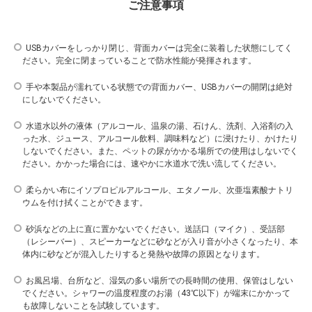
ご注意事項
USBカバーをしっかり閉じ、背面カバーは完全に装着した状態にしてく
ださい。完全に閉まっていることで防水性能が発揮されます。
手や本製品が濡れている状態での背面カバー、USBカバーの開閉は絶対
にしないでください。
水道水以外の液体（アルコール、温泉の湯、石けん、洗剤、入浴剤の入
った水、ジュース、アルコール飲料、調味料など）に浸けたり、かけたり
しないでください。また、ペットの尿がかかる場所での使用はしないでく
ださい。かかった場合には、速やかに水道水で洗い流してください。
柔らかい布にイソプロピルアルコール、エタノール、次亜塩素酸ナトリ
ウムを付け拭くことができます。
砂浜などの上に直に置かないでください。送話口（マイク）、受話部
（レシーバー）、スピーカーなどに砂などが入り音が小さくなったり、本
体内に砂などが混入したりすると発熱や故障の原因となります。
お風呂場、台所など、湿気の多い場所での長時間の使用、保管はしない
でください。シャワーの温度程度のお湯（43℃以下）が端末にかかって
も故障しないことを試験しています。