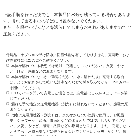
上記手順を行った後でも、本製品に水分が残っている場合がありま
す。濡れて困るもののそばには置かないでください。
また、衣服やかばんなどを濡らしてしまうおそれがありますのでご
注意ください。
付属品、オプション品は防水／防塵性能を有しておりません。充電時、およ
び充電後には次の点をご確認ください。
本体が濡れている状態では絶対に充電しないでください。火災、やけ
ど、けが、感電などの原因となります。
本体が濡れていないかご確認ください。水に濡れた後に充電する場合
は、よく水抜きをして乾いた清潔な布などで拭き取ってから、USBカバー
を開いてください。
USBカバーを開いて充電した場合には、充電後はしっかりとカバーを閉
じてください。
濡れた手で指定の充電用機器（別売）に触れないでください。感電の原
因となります。
指定の充電用機器（別売）は、水のかからない状態で使用し、お風呂
場、シャワー室、台所、洗面所などの水まわりでは使用しないでくださ
い。火災、やけど、感電・故障などの原因となります。また、充電しない
ときでも、お風呂場などに持ち込まないでください。火災、やけど、感