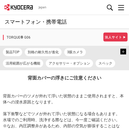
Japan
スマートフォン・携帯電話
TORQUE® G06
法人サイト
▶
製品TOP
別格の耐久性が進化
3眼カメラ
活用範囲が広がる機能
アクセサリー・オプション
スペック
長くお使いいただくために
プロモーションビデオ
背面カバーの浮きにご注意ください
Android™ 14
Android™ 15
取扱説明書
背面カバーのツメが外れて浮いた状態のままご使用されますと、本
体への浸水原因となります。
落下衝撃などでツメが外れて浮いた状態になる場合もあります。
水場でのご利用時、洗浄する際などは、今一度ご確認ください。
※なお、内圧調整弁があるため、内部の空気が膨張することはな