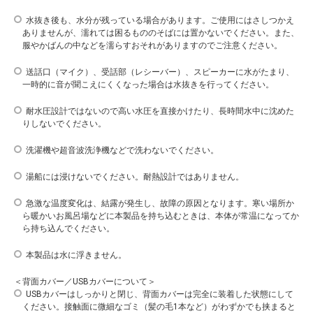
水抜き後も、水分が残っている場合があります。ご使用にはさしつかえ
ありませんが、濡れては困るもののそばには置かないでください。また、
服やかばんの中などを濡らすおそれがありますのでご注意ください。
送話口（マイク）、受話部（レシーバー）、スピーカーに水がたまり、
一時的に音が聞こえにくくなった場合は水抜きを行ってください。
耐水圧設計ではないので高い水圧を直接かけたり、長時間水中に沈めた
りしないでください。
洗濯機や超音波洗浄機などで洗わないでください。
湯船には浸けないでください。耐熱設計ではありません。
急激な温度変化は、結露が発生し、故障の原因となります。寒い場所か
ら暖かいお風呂場などに本製品を持ち込むときは、本体が常温になってか
ら持ち込んでください。
本製品は水に浮きません。
＜背面カバー／USBカバーについて＞
USBカバーはしっかりと閉じ、背面カバーは完全に装着した状態にして
ください。接触面に微細なゴミ（髪の毛1本など）がわずかでも挟まると