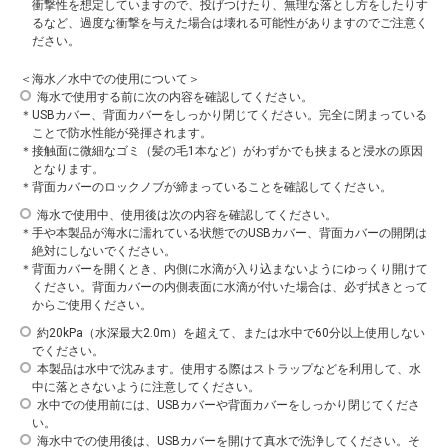
衝撃性を想定していますので、投げつけたり、無理な落とし方をしたりす
るなど、過度な衝撃を与えた場合は壊れる可能性がありますのでご注意く
ださい。
＜海水／水中での使用について＞
海水で使用する前に次の内容を確認してください。
USBカバー、背面カバーをしっかり閉じてください。完全に閉まっている
ことで防水性能が発揮されます。
接触面に微細なゴミ（髪の毛1本など）がわずかでも挟まると浸水の原因
となります。
背面カバーのロックノブが締まっていることを確認してください。
海水で使用中、使用後は次の内容を確認してください。
手や本製品が海水に濡れている状態でのUSBカバー、背面カバーの開閉は
絶対にしないでください。
背面カバーを開くとき、内側に水滴が入り込まないようにゆっくり開けて
ください。背面カバーの内側表面に水滴が付いた場合は、必ず拭きとって
からご使用ください。
約20kPa（水深最大2.0m）を超えて、または水中で60分以上使用しない
でください。
本製品は水中で沈みます。使用する際はストラップなどを利用して、水
中に落とさないように注意してください。
水中での使用前には、USBカバーや背面カバーをしっかり閉じてくださ
い。
海水中での使用後は、USBカバーを開けて真水で洗浄してください。そ