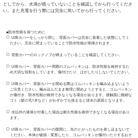
どしてから、水滴が残っていないことを確認してから行ってくださ
い。また充電を行う際には完全に乾いてから行ってください。
■防水性能を保つために
USBカバーをしっかり閉じ、背面カバーは完全に装着した状態にしてく
ださい。完全に閉まっていることで防水性能が発揮されます。
背面カバーのロックノブが締まっていることを確認してください。
USBカバー、背面カバー周囲のゴムパッキンは、防水性能を維持するた
め大切な役割をしています。傷付けたり、はがしたりしないでください。
USBカバー、背面カバーを閉める際はゴムパッキンを噛み込まないよう
ご注意ください。噛み込んだまま無理に閉めようとすると、ゴムパッキン
が傷付き、防水性能が維持できなくなる場合があります。接触面に微細な
ゴミ（髪の毛1本など）がわずかでも挟まると浸水の原因となります。
水以外の液体が付着した場合は耐久性能を維持できなくなる場合があり
ます。
USBカバー、背面カバーの隙間に、先のとがったものを差し込まないで
ください。本体が破損・変形したり、ゴムパッキンが傷付いたりするおそ