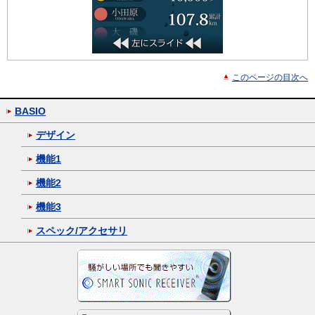
このページの目次へ
BASIO
デザイン
機能1
機能2
機能3
スペック/アクセサリ