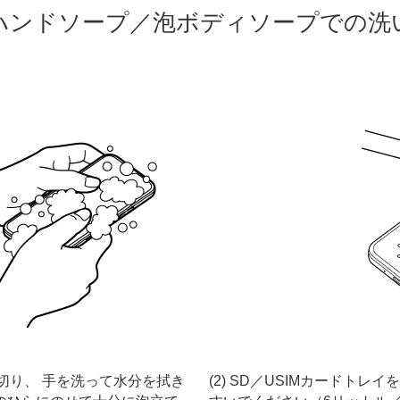
ハンドソープ／泡ボディソープでの洗
切り、 手を洗って水分を拭き
(2) SD／USIMカードト