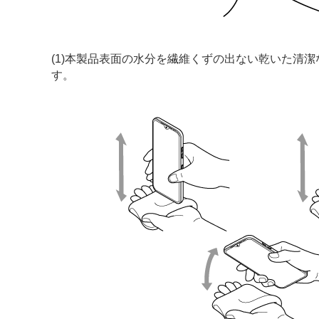
(1)本製品表面の水分を繊維くずの出ない乾いた清
す。