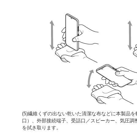
(5)繊維くずの出ない乾いた清潔な布などに本製品
口）、外部接続端子、受話口／スピーカー、気圧調
を拭き取ります。