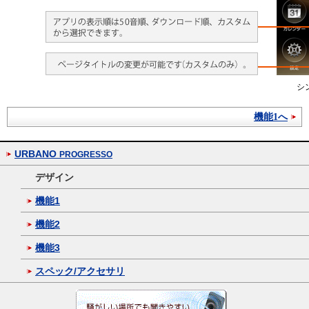
シ
機能1へ
URBANO
PROGRESSO
デザイン
機能1
機能2
機能3
スペック/アクセサリ