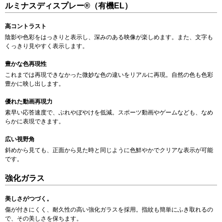
ルミナスディスプレー®（有機EL）
高コントラスト
陰影や色彩をはっきりと表示し、深みのある映像が楽しめます。また、文字も
くっきり見やすく表示します。
豊かな色再現性
これまでは再現できなかった微妙な色の違いをリアルに再現。自然の色も色彩
豊かに映し出します。
優れた動画再現力
素早い応答速度で、ぶれやぼやけを低減。スポーツ動画やゲームなども、なめ
らかに表現できます。
広い視野角
斜めから見ても、正面から見た時と同じように色鮮やかでクリアな表示が可能
です。
強化ガラス
美しさがつづく。
傷が付きにくく、耐久性の高い強化ガラスを採用。指紋も簡単にふき取れるの
で、その美しさを保ちます。