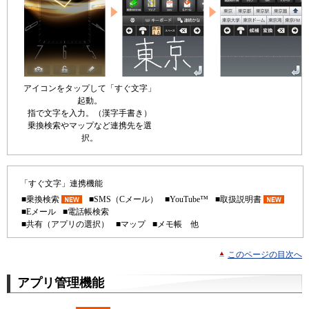
アイコンをタップして「すぐ文字」
起動。
指で文字を入力。（漢字手書き）
乗換検索やマップなど連携先を選
択。
「すぐ文字」連携機能
■乗換検索
■SMS（Cメール）
■YouTube™
■取扱説明書
■Eメール
■電話帳検索
■共有（アプリの選択）
■マップ
■メモ帳 他
このページの目次へ
アプリ管理機能