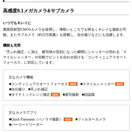
高感度8.1メガカメラ&サブカメラ
いつでもキレイに
裏面照射型CMOSカメラを採用し、薄暗いところでも明るくキレイな撮影が可
能。またサブカメラ（約32万画素）も搭載し、自分撮りなどにも活躍します。
機能も充実
「手ぶれ補正」に加え、被写体が笑顔になった瞬間にシャッターが切れる「ス
マイルシャッター」や自動でピントを合わせ続ける「コンティニュアスオート
フォーカス」に対応しています。
主なカメラ機能
■コンティニュアスオートフォーカス
■スマイルシャッター
■自分撮り
■手ぶれ補正
■ダイナミックレンジ補正
■連写撮影
■顔認識
主なカメラアプリ
■Quick Panorama（パノラマ撮影）
■フィルターカメラ
■バーコードリーダー