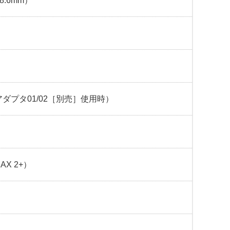
8.6mm）
Cアダプタ01/02［別売］使用時）
MAX 2+）