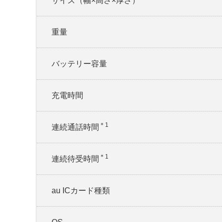
サイズ（幅×高さ×厚さ）
重量
バッテリー容量
充電時間
＊1
連続通話時間
＊1
連続待受時間
au ICカード種類