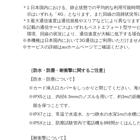
1:日本国内における、静止状態での平均的な利用可能時間で
示はいずれも「4G」となります。また回線の混雑状況等
3:最大通信速度は通信規格やエリアなどにより異なります
記載の通信サービスはいずれもベストエフォート型サー
環境、回線の状況により、通信速度が大幅に低下する場
本機種は日本国内において3G通信はご利用いただけませ
サービスの詳細はauホームページでご確認ください。
［防水・防塵・耐衝撃に関するご注意］
【防水・防塵について】
カード挿入口カバーをしっかりと閉じてください。海
IPX5とは、内径6.3mmのノズルを用いて、約3m
能を保つことです。
IPX7とは、常温で水道水、かつ静水の水深1mの水
IP5Xとは、防塵試験管内で電話機を8時間かくはん
【耐衝撃について】