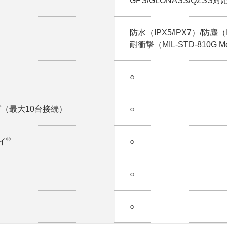
GPS/GLONASS/QZSS対
防水（IPX5/IPX7）/防塵（I
耐衝撃（MIL-STD-810G Met
○
ング（最大10台接続）
○
®
イ
○
○
○