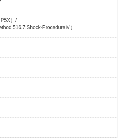
応
P5X）/
hod 516.7:Shock-ProcedureⅣ）