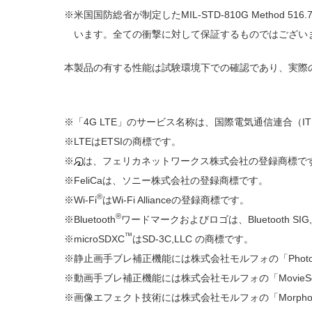
米国国防総省が制定したMIL-STD-810G Method 
います。全ての衝撃に対して保証するものではござい
本製品の有する性能は試験環境下での確認であり、実際
「4G LTE」のサービス名称は、国際電気通信連合（
LTEはETSIの商標です。
は、フェリカネットワークス株式会社の登録商標で
FeliCaは、ソニー株式会社の登録商標です。
®
Wi-Fi
はWi-Fi Allianceの登録商標です。
®
Bluetooth
ワードマークおよびロゴは、Bluetooth
™
microSDXC
はSD-3C,LLC の商標です。
静止画手ブレ補正機能には株式会社モルフォの「PhotoS
動画手ブレ補正機能には株式会社モルフォの「MovieSo
画像エフェクト技術には株式会社モルフォの「Morpho Rap