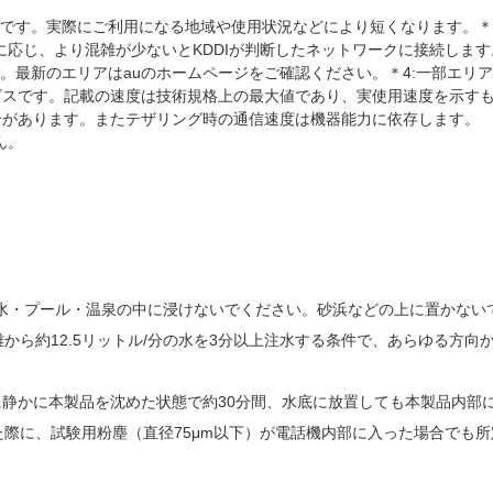
す。実際にご利用になる地域や使用状況などにより短くなります。＊2:「4
に応じ、より混雑が少ないとKDDIが判断したネットワークに接続します
。最新のエリアはauのホームページをご確認ください。＊4:一部エリ
ビスです。記載の速度は技術規格上の最大値であり、実使用速度を示す
合があります。またテザリング時の通信速度は機器能力に依存します。
ん。
水・プール・温泉の中に浸けないでください。砂浜などの上に置かない
の距離から約12.5リットル/分の水を3分以上注水する条件で、あらゆる
槽に静かに本製品を沈めた状態で約30分間、水底に放置しても本製品内
した際に、試験用粉塵（直径75μm以下）が電話機内部に入った場合でも