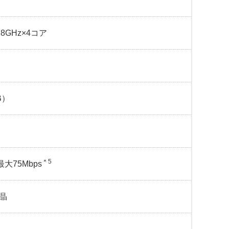
1.8GHz×4コア
B）
＊5
最大75Mbps
液晶