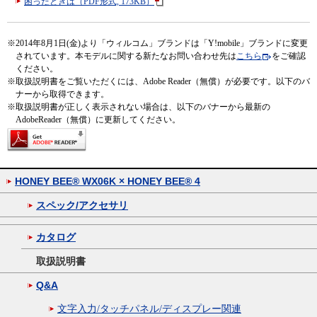
困ったときは（PDF形式, 173KB）
※
2014年8月1日(金)より「ウィルコム」ブランドは「Y!mobile」ブランドに変更
されています。本モデルに関する新たなお問い合わせ先は
こちら
をご確認
ください。
※
取扱説明書をご覧いただくには、Adobe Reader（無償）が必要です。以下のバ
ナーから取得できます。
※
取扱説明書が正しく表示されない場合は、以下のバナーから最新の
AdobeReader（無償）に更新してください。
HONEY BEE® WX06K × HONEY BEE® 4
スペック/アクセサリ
カタログ
取扱説明書
Q&A
文字入力/タッチパネル/ディスプレー関連