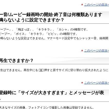
このページの目次
ー音/ムービー録画時の開始·終了音は何種類あります
鳴らないように設定できますか？
ープー」、「鳩ぽっぽ」、「キラキラ」、「カシャ」の4種類です。
ピープー」「ボイス」「キラキラ」「ピピッ」の4種類です。
、鳴らないような設定はできません。マナーモード設定中でもシャッター音、録画開
このページの目次
再生できますか？
再生はできません。再生中にを
押すと原寸サイズに切り替わり拡大されたように
このページの目次
登録時に「サイズが大きすぎます」とメッセージが表
。
より大きなサイズの画像、フォトアイコンで撮影した画像は登録できません。