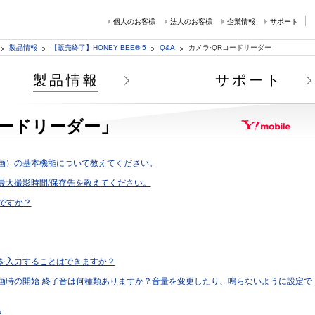
個人のお客様
法人のお客様
企業情報
サポート
製品情報
【販売終了】HONEY BEE® 5
Q&A
カメラ·QRコードリーダー
製品情報
サポート
コードリーダー」
画）の基本機能について教えてください。
最大撮影時間/保存先を教えてください。
ですか？
を入力することはできますか？
画時の開始·終了音は何種類ありますか？音量を変更したり、鳴らないように設定で
？