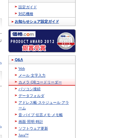
設定ガイド
対応機種
お知らせシェア設定ガイド
ジ
Q&A
へ
Web
メール·文字入力
カメラ·QRコードリーダー
パソコン接続
データフォルダ
アドレス帳·スケジュール·アラ
ーム
音·バイブ·伝言メモ·メモ帳
画面·照明·時計
へ
ソフトウェア更新
Java™