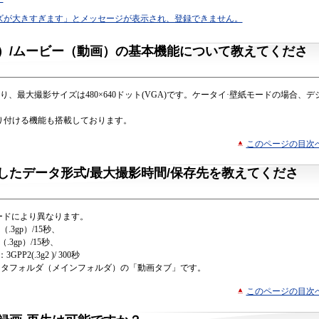
ズが大きすぎます」とメッセージが表示され、登録できません。
）/ムービー（動画）の基本機能について教えてくださ
り、最大撮影サイズは480×640ドット(VGA)です。ケータイ·壁紙モードの場合、デ
り付ける機能も搭載しております。
このページの目次
したデータ形式/最大撮影時間/保存先を教えてくださ
ードにより異なります。
3gp）/15秒、
3gp）/15秒、
(.3g2 )/ 300秒
ータフォルダ（メインフォルダ）の「動画タブ」です。
このページの目次