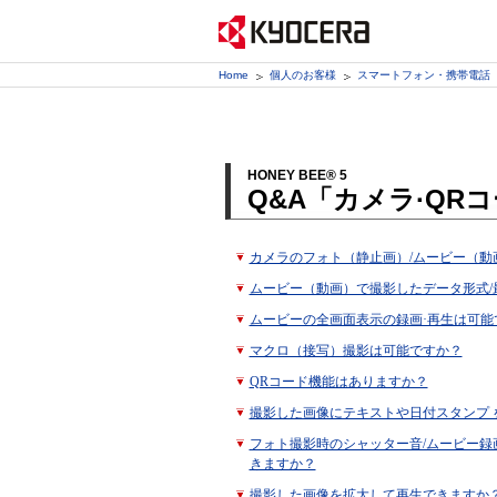
Home
個人のお客様
スマートフォン・携帯電話
HONEY BEE® 5
Q&A「カメラ·QR
カメラのフォト（静止画）/ムービー（動
ムービー（動画）で撮影したデータ形式/
ムービーの全画面表示の録画·再生は可能
マクロ（接写）撮影は可能ですか？
QRコード機能はありますか？
撮影した画像にテキストや日付スタンプ 
フォト撮影時のシャッター音/ムービー録
きますか？
撮影した画像を拡大して再生できますか