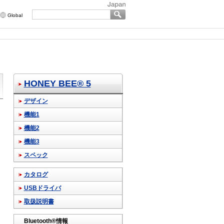
Global
HONEY BEE® 5
デザイン
機能1
機能2
機能3
スペック
カタログ
USBドライバ
取扱説明書
Bluetooth®情報