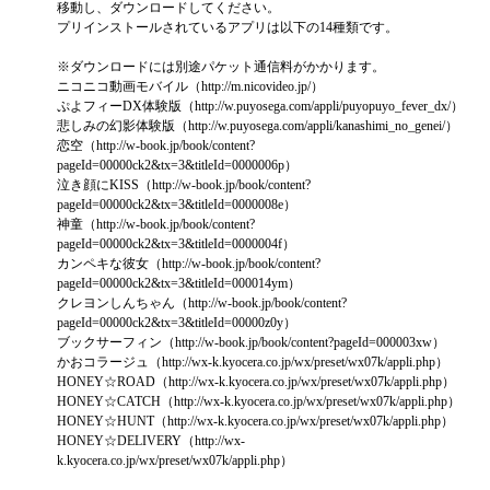
移動し、ダウンロードしてください。
プリインストールされているアプリは以下の14種類です。
※
ダウンロードには別途パケット通信料がかかります。
ニコニコ動画モバイル（http://m.nicovideo.jp/）
ぷよフィーDX体験版（http://w.puyosega.com/appli/puyopuyo_fever_dx/）
悲しみの幻影体験版（http://w.puyosega.com/appli/kanashimi_no_genei/）
恋空（http://w-book.jp/book/content?
pageId=00000ck2&tx=3&titleId=0000006p）
泣き顔にKISS（http://w-book.jp/book/content?
pageId=00000ck2&tx=3&titleId=0000008e）
神童（http://w-book.jp/book/content?
pageId=00000ck2&tx=3&titleId=0000004f）
カンペキな彼女（http://w-book.jp/book/content?
pageId=00000ck2&tx=3&titleId=000014ym）
クレヨンしんちゃん（http://w-book.jp/book/content?
pageId=00000ck2&tx=3&titleId=00000z0y）
ブックサーフィン（http://w-book.jp/book/content?pageId=000003xw）
かおコラージュ（http://wx-k.kyocera.co.jp/wx/preset/wx07k/appli.php）
HONEY☆ROAD（http://wx-k.kyocera.co.jp/wx/preset/wx07k/appli.php）
HONEY☆CATCH（http://wx-k.kyocera.co.jp/wx/preset/wx07k/appli.php）
HONEY☆HUNT（http://wx-k.kyocera.co.jp/wx/preset/wx07k/appli.php）
HONEY☆DELIVERY（http://wx-
k.kyocera.co.jp/wx/preset/wx07k/appli.php）