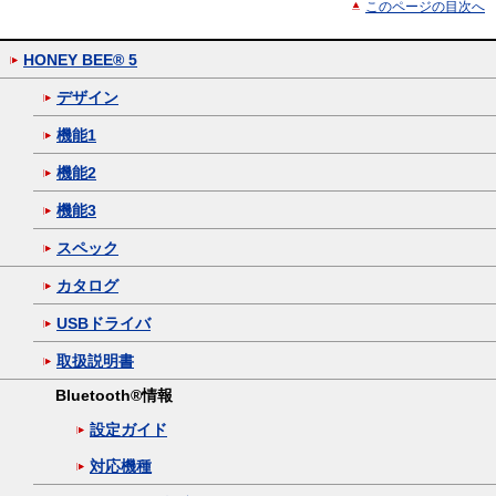
このページの目次へ
HONEY BEE® 5
デザイン
機能1
機能2
機能3
スペック
カタログ
USBドライバ
取扱説明書
Bluetooth®情報
設定ガイド
対応機種