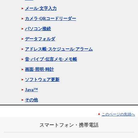
メール·文字入力
カメラ·QRコードリーダー
パソコン接続
データフォルダ
アドレス帳·スケジュール·アラーム
音·バイブ·伝言メモ·メモ帳
画面·照明·時計
ソフトウェア更新
Java™
その他
このページの先頭へ
スマートフォン・携帯電話