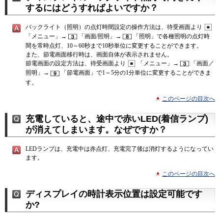
するにはどうすればよいですか？
バックライト（照明）の点灯時間設定の操作方法は、待受画面より
「メニュー」→
「画面/照明」→
「照明」で各種照明の点灯時
間を常時点灯、10～60秒まで10秒単位に変更することができます。
また、節電画面移行時は、画面自体が表示されません。
節電画面の設定方法は、待受画面より
「メニュー」→
「画面／
照明」→
「節電画面」で1～5分の1分単位に変更することができま
す。
このページの目次へ
充電していると、途中で赤いLED(着信ランプ)
が消えてしまいます。なぜですか？
LEDランプは、充電中は赤点灯、充電完了後は消灯するようになってい
ます。
このページの目次へ
ディスプレイの時計表示位置は設定可能です
か?