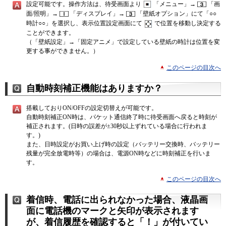
設定可能です。操作方法は、待受画面より
「メニュー」→
「画
面/照明」→
「ディスプレイ」→
「壁紙オプション」にて「○○
時計○○」を選択し、表示位置設定画面にて
で位置を移動し決定する
ことができます。
（「壁紙設定」→「固定アニメ」で設定している壁紙の時計は位置を変
更する事ができません。）
このページの目次へ
自動時刻補正機能はありますか？
搭載しておりON/OFFの設定切替えが可能です。
自動時刻補正ON時は、パケット通信終了時に待受画面へ戻ると時刻が
補正されます。(日時の誤差が±30秒以上ずれている場合に行われま
す。)
また、日時設定がお買い上げ時の設定（バッテリー交換時、バッテリー
残量が完全放電時等）の場合は、電源ON時などに時刻補正を行いま
す。
このページの目次へ
着信時、電話に出られなかった場合、液晶画
面に電話機のマークと矢印が表示されます
が、着信履歴を確認すると「！」が付いてい