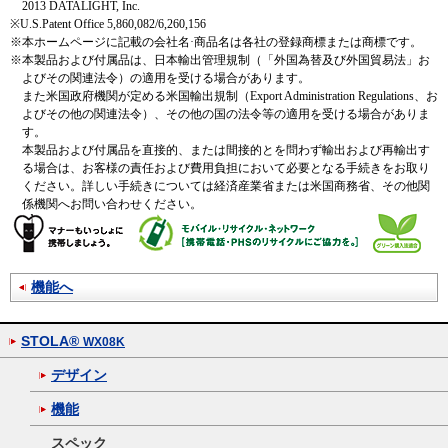
2013 DATALIGHT, Inc.
※
U.S.Patent Office 5,860,082/6,260,156
※
本ホームページに記載の会社名·商品名は各社の登録商標または商標です。
※
本製品および付属品は、日本輸出管理規制（「外国為替及び外国貿易法」お
よびその関連法令）の適用を受ける場合があります。
また米国政府機関が定める米国輸出規制（Export Administration Regulations、お
よびその他の関連法令）、その他の国の法令等の適用を受ける場合がありま
す。
本製品および付属品を直接的、または間接的とを問わず輸出および再輸出す
る場合は、お客様の責任および費用負担において必要となる手続きをお取り
ください。詳しい手続きについては経済産業省または米国商務省、その他関
係機関へお問い合わせください。
機能へ
STOLA®
WX08K
デザイン
機能
スペック