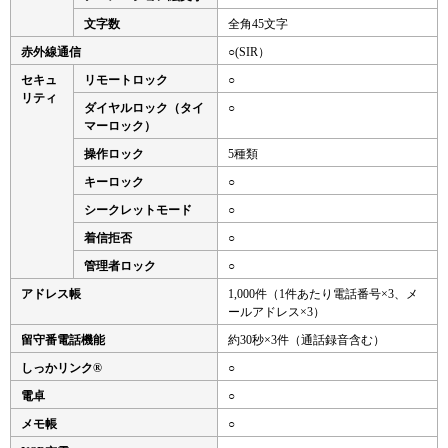
文字数
全角45文字
赤外線通信
○(SIR）
セキュ
リモートロック
○
リティ
ダイヤルロック（タイ
○
マーロック）
操作ロック
5種類
キーロック
○
シークレットモード
○
着信拒否
○
管理者ロック
○
アドレス帳
1,000件（1件あたり電話番号×3、メ
ールアドレス×3）
留守番電話機能
約30秒×3件（通話録音含む）
しっかリンク®
○
電卓
○
メモ帳
○