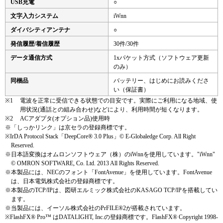
USB充電
○
文字入力システム
iWnn
ダイバシティアンテナ
○
発信履歴/着信履歴
30件/30件
データ通信方式
1xパケット方式（ソフトウェア更新
のみ）
同梱品
バッテリー、はじめにお読みくださ
い（保証書）
※1
電波を正常に受信できる状態での目安です。実際にご利用になる地域、使
用状況(通話との組み合わせ)などにより、利用時間が短くなります。
※2
ACアダプタ(オプション品)使用時
※
「しっかリンク」は京セラの登録商標です。
※
IrDA Protocol Stack「DeepCore® 3.0 Plus」© E-Globaledge Corp. All Right
Reserved.
※
日本語変換はオムロンソフトウェア（株）のiWnnを使用しています。"iWnn"
© OMRON SOFTWARE, Co. Ltd. 2013 All Rights Reserved.
※
本製品には、NECのフォント「FontAvenue」を使用しています。FontAvenue
は、日本電気株式会社の登録商標です。
※
本製品のTCP/IPは、図研エルミック株式会社のKASAGO TCP/IPを搭載してい
ます。
※
当製品には、イーソル株式会社のPrFILE®2が搭載されています。
※
FlashFX® Pro™ はDATALIGHT, Inc.の登録商標です。FlashFX® Copyright 1998-