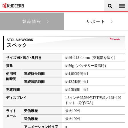
製品情報
サポート
STOLA® WX08K
スペック
サイズ 幅×高さ×奥行き
約46×118×14mm（突起部を除く）
質量
約76g（バッテリー装着時）
使用可
連続待受時間
約1,060時間※1
能時間
連続通話時間
約12.5時間 ※1
充電時間
約2.5時間 ※2
ディスプレイ
1.8インチ65,536色TFT液晶／128×160
ドット（QQVGA）
ライト
受信履歴
最大100件
メール
送信履歴
最大100件
アニメーション絵文字
○