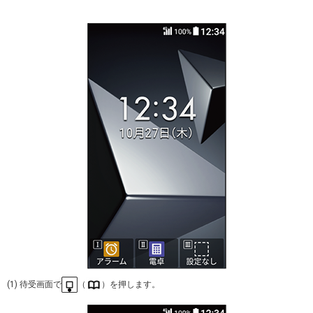
(1) 待受画面で
（
）を押します。