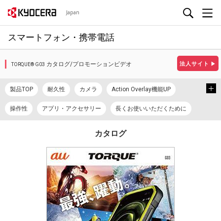
Japan
スマートフォン・携帯電話
カタログ/プロモーションビデオ
法人サイト
▶
TORQUE® G03
製品TOP
耐久性
カメラ
Action Overlay機能UP
操作性
アプリ・アクセサリー
長くお使いいただくために
スペック
カタログ/プロモーションビデオ
取扱説明書
カタログ