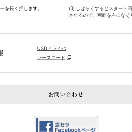
源キーを長く押します。
(3) しばらくするとスタート
されるので、画面を左になぞ
USBドライバ
報
ソースコード
お問い合わせ