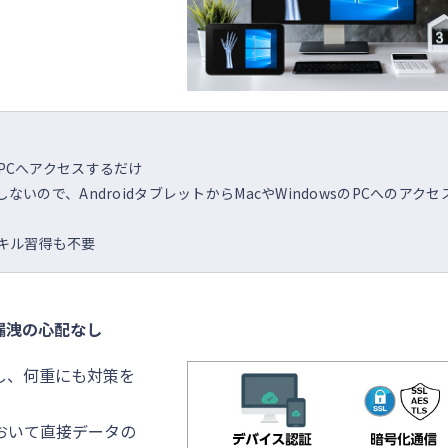
PCへアクセスするだけ
OSに依存しないので、AndroidタブレットからMacやWindowsのPCへのアクセ
キル習得も不要
漏洩の心配なし
し、何重にも対策を
。
おいて直接データの