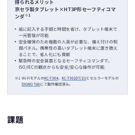
得られるメリット
京セラ製タブレット×HT3P形セーフティコマ
※1
ンダ
紙に記入する手間と時間を省け、タブレット端末で
一元管理が可能
安全確保のため複数の人員が必要な、備え付けの制
御パネル。携帯性の高いタブレット端末に置き換え
ることで、省人化にも貢献
緊急時の安全装置となるセーフティコマンダで、
ISO/IECの観点からも安全/安心な操作が可能
Wi-Fiモデルの
KC-T304
、
KC-T302DT/ZU
とセルラーモデルの
DIGNO Tab
にて動作確認済み。
課題