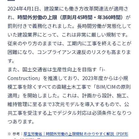
2024年4月1日、建設業にも働き方改革関連法が適用さ
れ、
時間外労働の上限（原則月
45
時間・年
360
時間）
が
罰則付きで義務化されました。長時間労働が常態化して
いた建設業界にとって、これは非常に厳しい規制です。
従来のやり方のままでは、工期内に工事を終えることが
困難になり、コンプライアンス違反のリスクも高まりま
す。
また、国土交通省は生産性向上を目指す「i-
Construction」を推進しており、2023年度からは小規
模工事を除くすべての直轄土木工事で「BIM/CIMの原則
適用」を開始しました。これは、計画から設計、施工、
維持管理に至るまで3次元モデルを導入するもので、公
共工事を受注する上でデジタル対応は必須条件となりつ
つあります。
参考：
厚生労働省｜時間外労働の上限規制 わかりやすく解説（PDF形