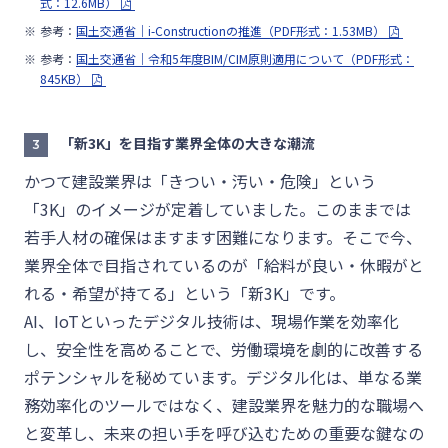
式：12.6MB）
参考：
国土交通省｜i-Constructionの推進（PDF形式：1.53MB）
参考：
国土交通省｜令和5年度BIM/CIM原則適用について（PDF形式：
845KB）
「新3K」を目指す業界全体の大きな潮流
3
かつて建設業界は「きつい・汚い・危険」という
「3K」のイメージが定着していました。このままでは
若手人材の確保はますます困難になります。そこで今、
業界全体で目指されているのが「給料が良い・休暇がと
れる・希望が持てる」という「新3K」です。
AI、IoTといったデジタル技術は、現場作業を効率化
し、安全性を高めることで、労働環境を劇的に改善する
ポテンシャルを秘めています。デジタル化は、単なる業
務効率化のツールではなく、建設業界を魅力的な職場へ
と変革し、未来の担い手を呼び込むための重要な鍵なの