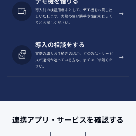
デモ機を借りる
USBホスト機能
◯
導入前の検証用端末として、デモ機をお貸し出
外部接続
USB Type-C™
しいたします。実際の使い勝手や性能をじっく
りとお試しください。
耐衝撃（MIL規格準拠）/防水
耐衝撃/防水/防
塵
（IPX5/IPX8）/防塵（IP6X）
導入の相談をする
NFC
―
実際の導入お手続きのほか、どの製品・サービ
ACアダプタ、クイックスタートガイ
スが適切か迷っている方も、まずはご相談くだ
付属品
さい。
ド、ご利用にあたってのご注意
オプション品
卓上ホルダ―（別売）
音声通話、データ通信、SMS確認済みキャリア：au/UQ mobile、
SoftBank/Y!mobile、docomo、Rakuten
Mobile（povo/ahamo/LINEMOのご利用も可能です）
本製品は、海外ローミング非対応です。
連携アプリ・サービスを確認する
本製品の比吸収率(SAR)について（PDF形式／161KB）
グリーン購入法 基本方針対応状況（PDF形式／568KB）