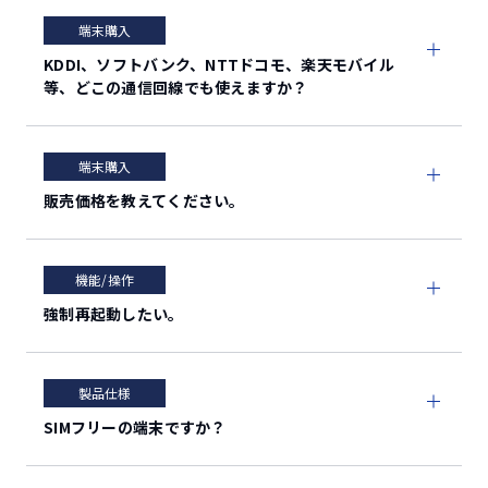
microSDXC™/最大1TB
端末購入
5G：n3/n28/n77/n78
KDDI、ソフトバンク、NTTドコモ、楽天モバイル
LTE：
等、どこの通信回線でも使えますか？
対応バンド
B1/B3/B8/B18/B19/B28/B41/B42
3G：B1/B8
端末購入
約6.1インチ /
ディスプレイ
販売価格を教えてください。
FHD+（1,080×2,400）
アウトカメラ：約800万画素
カメラ
インカメラ：約800万画素
機能/操作
強制再起動したい。
カメラ記録サイ
1,920×1,080ドット
ズ（動画）
フォトライト/
製品仕様
オートフォーカ
〇/〇
SIMフリーの端末ですか？
ス
手ブレ補正
〇