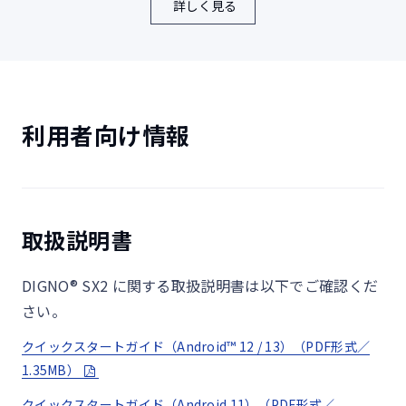
詳しく見る
MIL規格20項目に対応
利用者向け情報
米国国防総省が制定したMIL-STD-810Hに準拠した20
項目の試験を実施
取扱説明書
風雨
1
DIGNO® SX2 に関する取扱説明書は以下でご確認くだ
降雨量1.7mm/min、6方向各30分間の降雨試験
さい。
風速18m/s環境下で30分間の降雨試験
クイックスタートガイド（Android™ 12 / 13）（PDF形式／
1.35MB）
防水（浸漬）
2
クイックスタートガイド（Android 11）（PDF形式／