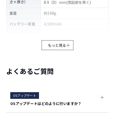
さ×厚さ）
8.9（D）mm(突起部を除く)
重量
約168g
バッテリー容量
4,500mAh
SIM
nanoSIM / eSIM（DSDV）
もっと見る
約210分（付属のACアダプタ使用
充電時間
時）
OS
Android™ 11 / 12 / 13
よくあるご質問
Snapdragon™ 480( オクタコア)
CPU
2.0GHz+1.8GHz
内蔵
OSアップデート
64GB（ROM）/4GB（RAM）
メモリ
OSアップデートはどのように行いますか？
外部