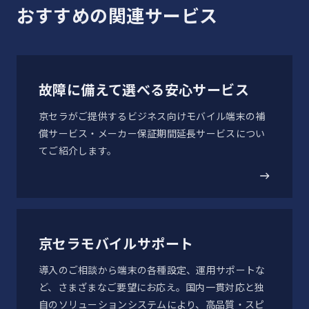
2024-02-02
おすすめの関連サービス
低温動作
14
「DIGNO® SX2」Android™ 13対応 OSアップデート
のお知らせ
動作環境：-21℃で連続3時間の低温耐久試験
故障に備えて選べる安心サービス
低温保管
2023-02-22
15
京セラがご提供するビジネス向けモバイル端末の補
「DIGNO SX2」Android™ 12対応 OSアップデート
保管環境：-30℃で連続4時間の低温耐久試験
償サービス・メーカー保証期間延長サービスについ
のお知らせ
てご紹介します。
温度耐久（温度衝撃）
16
-21～50℃の急激な温度変化で連続3時間の温度耐久試験
京セラモバイルサポート
低圧動作
17
導入のご相談から端末の各種設定、運用サポートな
連続2時間（57.2kPa/高度約4,572m相当）の低圧動作試
ど、さまざまなご要望にお応え。国内一貫対応と独
験
自のソリューションシステムにより、高品質・スピ