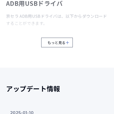
ADB用USBドライバ
衝撃試験機に端末を取り付け、40Gの衝撃を6方向から3回
与える試験
京セラ ADB用USBドライバは、以下からダウンロード
することができます。
耐振動
7
64bit版 USBドライバをダウンロード（ZIP形式／7.5MB）
3時間（3方向各1時間/20～2,000Hz）の振動試験
もっと見る
日本語版プリインストールモデルに限ります。
Windowsが搭載されているコンピュータでは、セキュリティ向上によ
耐日射（太陽光照射）
り、管理者権限をもつアカウントでログインしていても、ユーザがコン
8
ピュータ全体に影響を与えるような操作をしてしまうことを防止するた
め、通常は標準アカウントと同じ権限で動作しています。このため、
連続20時間1,120W/㎡の日射後、4時間offを10日間繰り
USBドライバのインストール時に、「ADMINISTRATION権限のあるユー
返す試験
ザーで実行してください。」や「要求された操作には管理者特権が必要
です。」というメッセージが表示され、インストールに失敗する場合が
アップデート情報
御座います。その際は、管理者権限でUSBドライバのインストールを行
防湿（湿度）
9
う必要が御座いますので、お手数ですが、実行ファイルを右クリック
し、「管理者として実行」を選択して頂きます様お願い致します。
連続10日間（湿度95%RH）の高湿度試験
画面に従ってインストールを実行してください。
2025-01-10