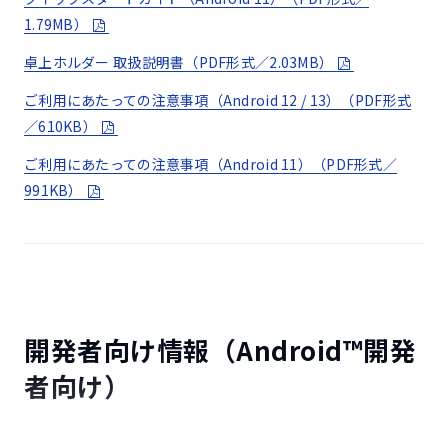
約1.5mの水中に30分間浸漬する試験
1.79MB）
卓上ホルダー 取扱説明書（PDF形式／2.03MB）
防水（雨滴）
3
ご利用にあたっての注意事項（Android 12 / 13）（PDF形式
／610KB）
高さ1m雨滴（15分）の防水試験
ご利用にあたっての注意事項（Android 11）（PDF形式／
991KB）
防塵（粉塵）
4
連続6時間（風速8.9m/s、濃度10.6g/㎥）の粉塵試験
耐衝撃（落下）
5
開発者向け情報（Android™開発
高さ約1.22mから26方向で鋼板に落下させる試験
者向け）
耐衝撃
6