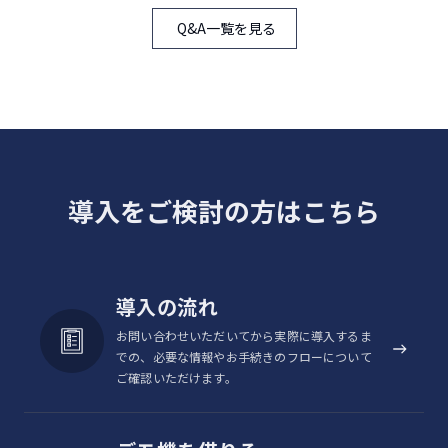
Q&A一覧を見る
IEEE802.11a/b/g/n/ac（2.4/5GHz
）
Wi-Fi®
IEEE802.11k/r（Wi-Fi高速ローミン
グ）
〇（PEAP、TLS、TTLS、PWD、
IEEE802.1X認証
SIM、AKA、AKA´）
導入をご検討の方はこちら
GPS/GLONASS/QZSS/BeiDou/Galile
衛星測位システ
ム
o対応
緊急速報メール
〇
導入の流れ
生体認証
顔認証
お問い合わせいただいてから実際に導入するま
での、必要な情報やお手続きのフローについて
Bluetooth®
Ver.5.1
ご確認いただけます。
テザリング
○（15台）