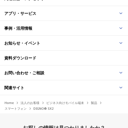
MIL-STD-810H について
アプリ・サービス
米国国防総省の調達基準（MIL-STD-810H）の20項目に準拠した
試験（Blowing Rain（風雨）降雨量1.7mm/min、6方向各30分
事例・活用情報
間の降雨試験、風速18m/s環境下で30分間の降雨試験、
Immersion（浸漬）約1.5mの水中に30分間浸漬する試験、 Rain
Drip（雨滴）高さ1m雨滴（15分）の防水試験、Sand and
お知らせ・イベント
Dust（粉塵）連続6時間（風速8.9m/s、濃度10.6g/㎥）の粉塵
試験、Shock（落下）高さ約1.22mから26方向で鋼板に落下さ
資料ダウンロード
せる試験、 Shock（衝撃）衝撃試験機に端末を取り付け、 40G
の衝撃を6方向から3回与える試験、Vibration（振動）3時間（3
方向各1時間/20～2,000Hz）の振動試験、Solar Radiation（太
お問い合わせ・ご相談
陽光照射）連続20時間1,120W/㎡の日射後、4時間offを10日間
繰り返す試験、Humidity（湿度）連続10日間（湿度95%RH）の
関連サイト
高湿度試験、 High Temperature（高温動作）動作環境：50℃で
連続3時間の動作試験、High Temperature（高温動作）動作環
境：32〜49℃まで3サイクル温度変化させる動作試験、High
Home
法人のお客様
ビジネス向けモバイル端末
製品
Temperature（高温保管）保管環境：60℃で連続4時間の高温耐
スマートフォン
DIGNO® SX2
久試験、 High Temperature（高温保管）保管環境：30～60℃ま
で変化させる高温耐久試験、Low Temperature（低温動作）動
作環境：-21℃で連続3時間の低温動作試験、Low
お探しの情報は見つかりましたか？