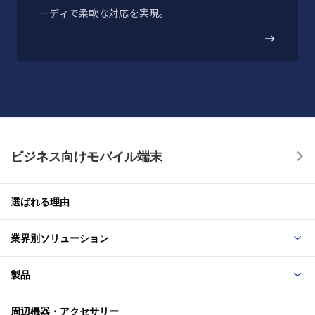
ーディで柔軟な対応を実現。
低圧保管
18
連続2時間（57.2kPa/高度約4,572m相当）の低圧保管試
験
氷結(凍結-融解)
19
ビジネス向けモバイル端末
-10℃で結露や霧を発生させ1時間維持し、25℃、95%RH
で動作を確認する試験
選ばれる理由
氷結(氷・低温雨）
20
業界別ソリューション
-10℃の冷却水で6mm厚の氷が張るまで氷結させる試験
製品
周辺機器・アクセサリー