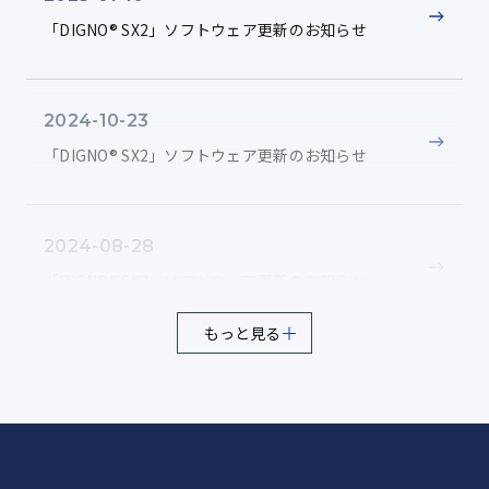
ソースコード
高温動作（温度固定）
10
「DIGNO® SX2」ソフトウェア更新のお知らせ
動作環境：50℃で連続3時間の高温耐久試験
ソースコードは、以下のページからダウンロードする
ことができます。
2024-10-23
高温動作（温度変化）
11
ソースコード
「DIGNO® SX2」ソフトウェア更新のお知らせ
動作環境：32～49℃まで3サイクル温度変化させる動作試
験
2024-08-28
「DIGNO® SX2」ソフトウェア更新のお知らせ
高温保管（固定）
12
保管環境：60℃で連続4時間の高温耐久試験
もっと見る
2024-07-04
高温保管（変動）
「DIGNO® SX2」ソフトウェア更新のお知らせ
13
保管環境：30～60℃まで変化させる高温耐久試験