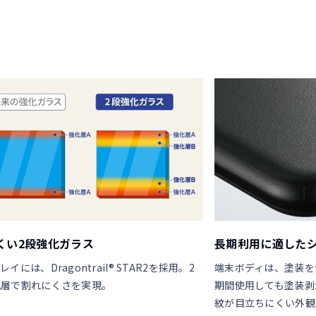
くい2段強化ガラス
長期利用に適した
イには、Dragontrail® STAR2を採用。2
端末ボディは、塗装を
化層で割れにくさを実現。
期間使用しても塗装剥
紋が目立ちにくい外観