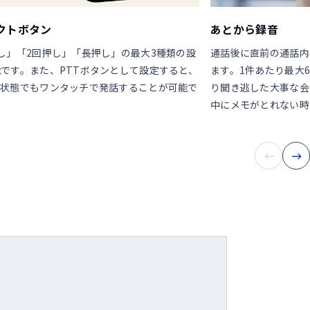
クトボタン
あとから録音
し」「2回押し」「長押し」の最大3種類の設
通話後に直前の通話内
です。また、PTTボタンとして設定すると、
ます。1件あたり最大
プ状態でもワンタッチで発話することが可能で
り聞き逃した大事な会
中にメモがとれない時