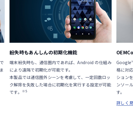
紛失時もあんしんの初期化機能
OEMC
で
端末紛失時も、通信圏内であれば、Android の仕組み
Goog
ま
により遠隔で初期化が可能です。
格に対応
本製品では通信圏外シーンを考慮して、一定回数ロッ
ションを
ク解除を失敗した場合に初期化を実行する設定が可能
ンソー
※5
です。
す。
詳しく