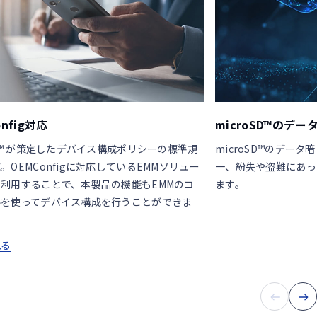
onfig対応
microSD™のデー
le™ が策定したデバイス構成ポリシーの標準規
microSD™のデー
。OEMConfigに対応しているEMMソリュー
一、紛失や盗難にあっ
利用することで、本製品の機能もEMMのコ
ます。
ルを使ってデバイス構成を行うことができま
見る