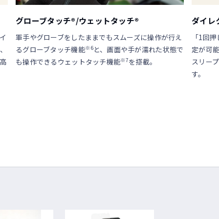
グローブタッチ®/ウェットタッチ®
ダイレ
イ
軍手やグローブをしたままでもスムーズに操作が行え
「1回押
※6
め、
るグローブタッチ機能
と、画面や手が濡れた状態で
定が可能
※7
i高
も操作できるウェットタッチ機能
を搭載。
スリー
す。