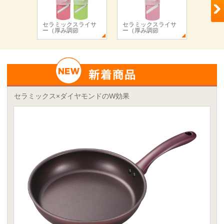
セラミックスライサ
セラミックスライサ
セラミ
ー（厚み調節
ー（厚み調節
ー
セラミックス×ダイヤモンドのW効果