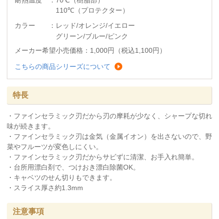
耐熱温度 ：70℃（樹脂部）
110℃（プロテクター）
カラー ：
レッド/
オレンジ/
イエロー
グリーン/
ブルー/
ピンク
メーカー希望小売価格：1,000円（税込1,100円）
こちらの商品シリーズについて
特長
・ファインセラミック刃だから刃の摩耗が少なく、シャープな切れ
味が続きます。
・ファインセラミック刃は金気（金属イオン）を出さないので、野
菜やフルーツが変色しにくい。
・ファインセラミック刃だからサビずに清潔、お手入れ簡単。
・台所用漂白剤で、つけおき漂白除菌OK。
・キャベツのせん切りもできます。
・スライス厚さ約1.3mm
注意事項