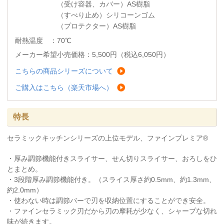
（受け容器、カバー）
AS樹脂
（すべり止め）
シリコーンゴム
（プロテクター）AS樹脂
耐熱温度 ：70℃
メーカー希望小売価格：5,500円（税込6,050円）
こちらの商品シリーズについて
ご購入はこちら（楽天市場へ）
特長
セラミックキッチンシリーズの上位モデル、ファインプレミア®
・厚み調節機能付きスライサー、せん切りスライサー、おろしをひ
とまとめ。
・3段階厚み調節機能付き。（スライス厚さ約0.5mm、約1.3mm、
約2.0mm）
・使わない時は調節バーで刃を収納位置にすることができ安全。
・ファインセラミック刃だから刃の摩耗が少なく、シャープな切れ
味が続きます。