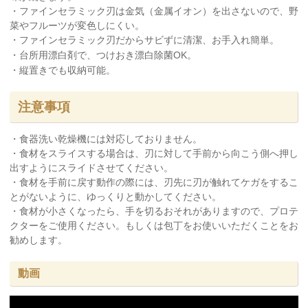
・ファインセラミック刃は金気（金属イオン）を出さないので、野
菜やフルーツが変色しにくい。
・ファインセラミック刃だからサビずに清潔、お手入れ簡単。
・台所用漂白剤で、つけおき漂白除菌OK。
・縦置きでも収納可能。
注意事項
・食器洗い乾燥機には対応しておりません。
・食材をスライスする場合は、刃に対して手前から向こう側へ押し
出すようにスライドさせてください。
・食材を手前に戻す動作の際には、刃先に刃が触れてケガをするこ
とがないように、ゆっくりと動かしてください。
・食材が小さくなったら、手を切るおそれがありますので、プロテ
クターをご使用ください。もしくは包丁をお使いいただくことをお
勧めします。
動画