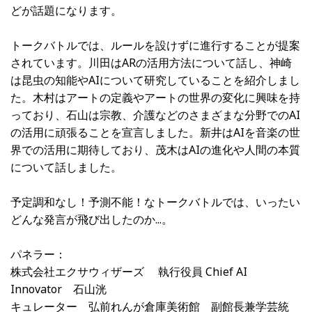
どが話題になります。
トークバトルでは、ルールを設けずに進行することが提案
されています。川田はARの活用方法について話し、神崎
は昆虫の知能やAIについて研究していることを紹介しまし
た。木村はアートの定義やアートの世界の変化に興味を持
っており、石山は宗教、介護などのさまざまな分野でのAI
の活用に頑張ることを宣言しました。新井はAIを音楽の世
界での活用に期待しており、茂木はAIの進化や人間の本質
について話しました。
予定調和なし！予測不能！なトークバトルでは、いったい
どんな発言が飛び出したのか...。
パネラー：
株式会社エクサウィザーズ 執行役員 Chief AI
Innovator 石山洸
キュレーター 弘前れんが倉庫美術館 副館長兼学芸統