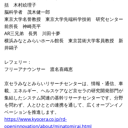
括 木村絵理子
脳科学者 茂木健一郎
東京大学名誉教授 東京大学先端科学技術 研究センター
前所長 神崎亮平
AR三兄弟 長男 川田十夢
横浜みなとみらいホール館長 東京芸術大学客員教授 新
井鷗子
レフェリー：
フリーアナウンサー 渡名喜織恵
京セラみなとみらいリサーチセンターは、情報・通信、車
載、エネルギー、ヘルスケアなど京セラの研究開発部門が
集結したシステム関連の基幹リサーチセンターです。分野
を問わず、人とひととの連携を通して、広くオープンイノ
ベーションを推進します。
https://www.kyocera.co.jp/rd-
openinnovation/about/minatomirai.html