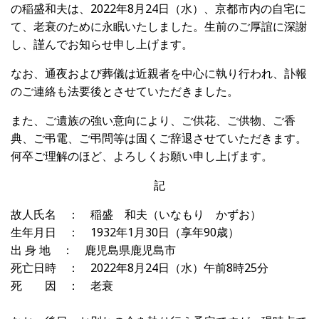
の稲盛和夫は、2022年8月24日（水）、京都市内の自宅に
て、老衰のために永眠いたしました。生前のご厚誼に深謝
し、謹んでお知らせ申し上げます。
なお、通夜および葬儀は近親者を中心に執り行われ、訃報
のご連絡も法要後とさせていただきました。
また、ご遺族の強い意向により、ご供花、ご供物、ご香
典、ご弔電、ご弔問等は固くご辞退させていただきます。
何卒ご理解のほど、よろしくお願い申し上げます。
記
故人氏名 ： 稲盛 和夫（いなもり かずお）
生年月日 ： 1932年1月30日（享年90歳）
出 身 地 ： 鹿児島県鹿児島市
死亡日時 ： 2022年8月24日（水）午前8時25分
死 因 ： 老衰