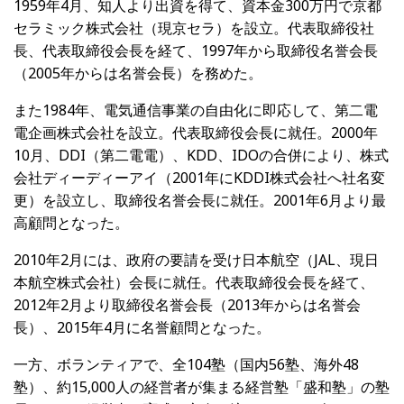
1959年4月、知人より出資を得て、資本金300万円で京都
セラミック株式会社（現京セラ）を設立。代表取締役社
長、代表取締役会長を経て、1997年から取締役名誉会長
（2005年からは名誉会長）を務めた。
また1984年、電気通信事業の自由化に即応して、第二電
電企画株式会社を設立。代表取締役会長に就任。2000年
10月、DDI（第二電電）、KDD、IDOの合併により、株式
会社ディーディーアイ（2001年にKDDI株式会社へ社名変
更）を設立し、取締役名誉会長に就任。2001年6月より最
高顧問となった。
2010年2月には、政府の要請を受け日本航空（JAL、現日
本航空株式会社）会長に就任。代表取締役会長を経て、
2012年2月より取締役名誉会長（2013年からは名誉会
長）、2015年4月に名誉顧問となった。
一方、ボランティアで、全104塾（国内56塾、海外48
塾）、約15,000人の経営者が集まる経営塾「盛和塾」の塾