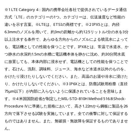
※1
LTE
Category 4：国内の携帯会社各社で提供されているデータ通信
方式「LTE」のカテゴリーの1つ。カテゴリーは、伝送速度など性能の
違いを示す言葉。※LTEは、ETSIの商標です。※2
IPX5
とは、内径
6.3mmのノズルを用いて、約3mの距離から約12.5リットル/分の水を3分
以上注水する条件で、あらゆる方向からのノズルによる噴流水によって
も、電話機としての性能を保つことです。IPX8とは、常温で水道水、か
つ静水の水深約1.5mの水槽に電話機本体を静かに沈め、約30分間水底
に放置しても、本体内部に浸水せず、電話機としての性能を保つことで
す。石けん、洗剤、調味料、ジュース、海水など水道水以外のものを、
かけたり浸けたりしないでください。また、高温のお湯や冷水に浸けた
り、かけたりしないでください。※3
IP6X
とは、防塵試験用粉塵（直径
75μm以下）が内部に入らないように保護されていることを意味しま
す。※4 米国国防総省が制定したMIL-STD-810H Method 516.8:Shock-
Procedure Ⅳに準拠した規格において、高さ1.22mから鋼板に製品を26
方向で落下させる試験を実施しています。全ての衝撃に対して保証する
ものではありません。また、無破損・無故障を保証するものでありませ
ん。