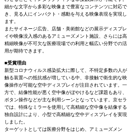
細かな文字から多彩な映像まで豊富なコンテンツに対応で
き、見る人にインパクト・感動を与える映像表現を実現し
ます。
またサイネージ広告、店舗・美術館などの展示ディスプレ
イや映像没入感のあるアミューズメント施設、さらには高
精細映像が不可欠な医療現場での利用と幅広い分野での活
用が期待できます。
■受賞理由
新型コロナウィルス感染拡大に際して、不特定多数の人が
触る装置への抵抗感が増している中、非接触で衛生的な映
像操作が可能な空中ディスプレイが注目されています。一
方で、結像性能が悪く空中像がぼやけるなど課題もあり、
ボタン操作などが主な利用シーンとなっています。京セラ
では、特殊なミラーを使用して高精細な空中像を結像する
独自設計により、小型で高精細な空中ディスプレイを実現
しました。
ターゲットとしては医療分野をはじめ、アミューズメン