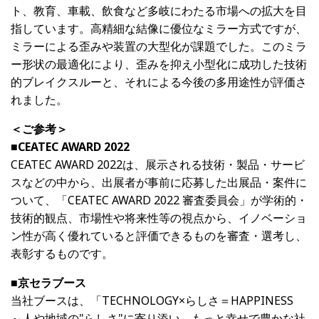
ト、教育、車載、飲食など多岐にわたる市場への拡大を目
指しています。高精細な結像に優位なミラー方式ですが、
ミラーによる歪みや装置の大型化が課題でした。このミラ
ー形状の最適化により、歪みを抑え小型化に成功した技術
的ブレイクスルーと、それによる今後の多用途性が評価さ
れました。
＜ご参考＞
■CEATEC
AWARD
2022
CEATEC AWARD
2022は、展示される技術・製品・サービ
スなどの中から、出展者が事前に応募した出展品・案件に
ついて、「CEATEC
AWARD
2022 審査委員会」が学術的・
技術的観点、市場性や将来性等の視点から、イノベーショ
ン性が高く優れていると評価できるものを審査・選考し、
表彰するものです。
■京セラブース
当社ブースは、「TECHNOLOGY×らしさ＝HAPPINESS
～人や地域の"らしさ"に寄り添い、もっと幸せで豊かな社