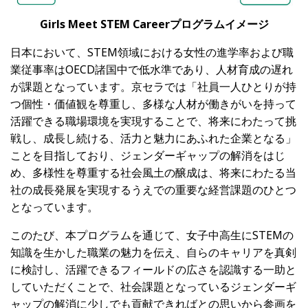
Girls Meet STEM Careerプログラムイメージ
日本において、STEM領域における女性の進学率および職
業従事率はOECD諸国中で低水準であり、人材育成の遅れ
が課題となっています。京セラでは「社員一人ひとりが持
つ個性・価値観を尊重し、多様な人材が働きがいを持って
活躍できる職場環境を実現することで、将来にわたって挑
戦し、成長し続ける、活力と魅力にあふれた企業となる」
ことを目指しており、ジェンダーギャップの解消をはじ
め、多様性を尊重する社会風土の醸成は、将来にわたる当
社の成長発展を実現するうえでの重要な経営課題のひとつ
となっています。
このたび、本プログラムを通じて、女子中高生にSTEMの
知識を生かした職業の魅力を伝え、自らのキャリアを真剣
に検討し、活躍できるフィールドの広さを認識する一助と
していただくことで、社会課題となっているジェンダーギ
ャップの解消に少しでも貢献できればとの思いから参画を