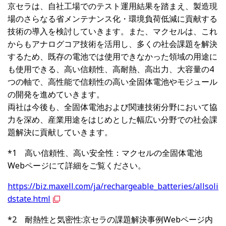
京セラは、自社工場でのテスト運用結果を踏まえ、製造現
場のさらなる省メンテナンス化・環境負荷低減に貢献する
技術の導入を検討していきます。また、マクセルは、これ
からもアナログコア技術を活用し、多くの社会課題を解決
するため、既存の電池では使用できなかった領域の用途に
も使用できる、高い信頼性、高耐熱、高出力、大容量の4
つの軸で、高性能で信頼性の高い全固体電池やモジュール
の開発を進めていきます。
両社は今後も、全固体電池および関連技術分野において協
力を深め、産業用途をはじめとした幅広い分野での社会課
題解決に貢献していきます。
*1 高い信頼性、高い安全性：マクセルの全固体電池
Webページにて詳細をご覧ください。
https://biz.maxell.com/ja/rechargeable_batteries/allsoli
dstate.html
*2 耐熱性と気密性:京セラの課題解決事例Webページ内