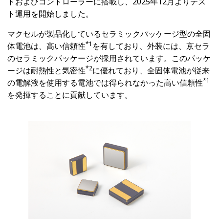
トおよびコントローラーに搭載し、2025年12月よりテス
ト運用を開始しました。
マクセルが製品化しているセラミックパッケージ型の全固
*1
体電池は、高い信頼性
を有しており、外装には、京セラ
のセラミックパッケージが採用されています。このパッケ
*2
ージは耐熱性と気密性
に優れており、全固体電池が従来
*1
の電解液を使用する電池では得られなかった高い信頼性
を発揮することに貢献しています。