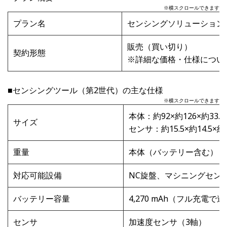
※横スクロールできます
プラン名
センシングソリューションV
販売（買い切り）
契約形態
※詳細な価格・仕様につい
■センシングツール（第2世代）の主な仕様
※横スクロールできます
本体：約92×約126×約33.
サイズ
センサ：約15.5×約14.5×約
重量
本体（バッテリー含む）：約
対応可能設備
NC旋盤、マシニングセン
バッテリー容量
4,270 mAh（フル充電で
センサ
加速度センサ（3軸）