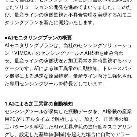
せたソリューションの開発を進めてまいりました。このた
び、量産ラインの稼働監視と不具合管理を実現するAIモニ
タリングプランを新たに開始いたします。
■AIモニタリングプランの概要
AIモニタリングプランは、当社のセンシングソリューショ
ン「VIMOA」のセンシングツールとAI技術を組み合わ
せ、量産ラインの稼働状況と加工異常を常時監視するパッ
ケージです。AIによる加工異常の自動検知、トレースバッ
ク機能による迅速な原因特定、量産ライン向けに強化され
た専用センシングツールを特長としています。
1.AIによる加工異常の自動検知
センシングツールが収集した振動データを、AI搭載の産業
用PCがリアルタイムで解析します。加えて、正常時の加
工パターンを学習したAIが工具摩耗の進行度をスコアリン
グし、設定した基準値(閾値)を超えた場合に自動でアラー