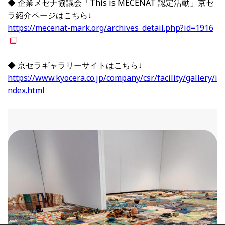
◆ 企業メセナ協議会「This is MECENAT 認定活動」京セ
ラ紹介ページはこちら↓
https://mecenat-mark.org/archives_detail.php?id=1916
◆ 京セラギャラリーサイトはこちら↓
https://www.kyocera.co.jp/company/csr/facility/gallery/i
ndex.html