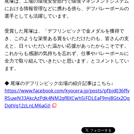
尾塚は、工場の環境安全部門で環境マネジメントシステム
における情報管理などに携わる傍ら、デフバレーボールの
選手としても活躍しています。
受賞した尾塚は、「デフリンピックで金メダルを獲得で
き、このような栄誉ある賞をいただけたのも、皆さんの支
えと、日々いただいた温かい応援があったからこそです。
これからも感謝の気持ちを忘れず、仕事やバレーボールに
全力で取り組んでいきたいと思います」とコメントしてい
ます。
◆ 尾塚のデフリンピック出場の紹介記事はこちら↓
https://www.facebook.com/kyocera.jp/posts/pfbid036ffv
RSuwN33AkcAzPdk4NM2qf8XCwh5iFDLEaF9mj8Gtx2Qq
DqtVq12zLnLM6aGJl