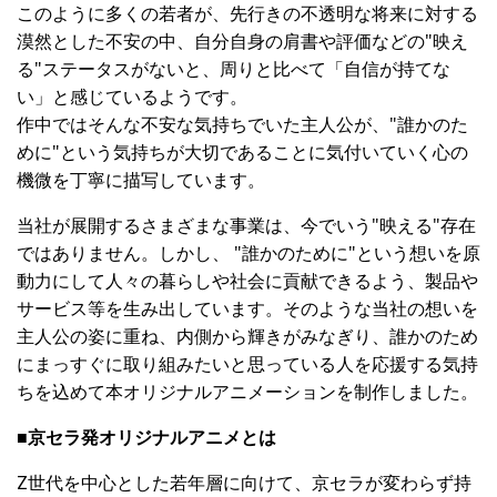
このように多くの若者が、先行きの不透明な将来に対する
漠然とした不安の中、自分自身の肩書や評価などの"映え
る"ステータスがないと、周りと比べて「自信が持てな
い」と感じているようです。
作中ではそんな不安な気持ちでいた主人公が、"誰かのた
めに"という気持ちが大切であることに気付いていく心の
機微を丁寧に描写しています。
当社が展開するさまざまな事業は、今でいう"映える"存在
ではありません。しかし、 "誰かのために"という想いを原
動力にして人々の暮らしや社会に貢献できるよう、製品や
サービス等を生み出しています。そのような当社の想いを
主人公の姿に重ね、内側から輝きがみなぎり、誰かのため
にまっすぐに取り組みたいと思っている人を応援する気持
ちを込めて本オリジナルアニメーションを制作しました。
■京セラ発オリジナルアニメとは
Z世代を中心とした若年層に向けて、京セラが変わらず持