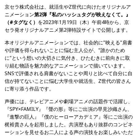
京セラ株式会社は、就活生やZ世代に向けたオリジナルア
ニメーション
第
2
弾『私のハッシュタグが映えなくて。』
（
#
タグなく）
を2023年1月19日（木）午前4時から、京
セラ発オリジナルアニメ第2弾特設サイトで公開します。
本オリジナルアニメーションでは、社会的に"映える"肩書
や評価を得られないことに悩む主人公が、"誰かのため
に"という想いの大切さに気付き、ひたむきに前向きに取
り組む物語を魅力的なアニメーションで描いています。
SNSで評価される肩書がないことや周りと比べて自分に自
信が持てないことに悩む大学生や就活生、Z世代の皆さん
に寄り添う作品です。
声優には、テレビアニメや劇場アニメの話題作で活躍し、
『SPY×FAMILY』『聲の形』等にご出演の早見沙織さん、
『進撃の巨人』『僕のヒーローアカデミア』等にご出演の
梶裕貴さんを起用しました。共演歴もあり抜群のコンビネ
ーションを見せるお二人による声の演技をお楽しみいただ