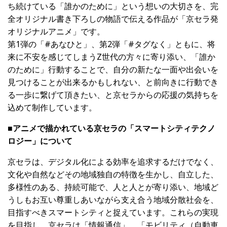
ち続けている「誰かのために」という想いの大切さを、完
全オリジナル書き下ろしの物語で伝える作品が「京セラ発
オリジナルアニメ」です。
第1弾の「#あなひと」、第2弾「#タグなく」ともに、将
来に不安を感じてしまうZ世代の方々に寄り添い、「誰か
のために」行動することで、自分の新たな一面や出会いを
見つけることが出来るかもしれない、と前向きに行動でき
る一歩に繋げて頂きたい、と京セラからの応援の気持ちを
込めて制作しています。
■アニメで描かれている京セラの「スマートシティテクノ
ロジー」について
京セラは、デジタル化による効率を追求するだけでなく、
文化や自然などその地域独自の特徴を生かし、自立した、
多様性のある、持続可能で、人と人とが寄り添い、地域ど
うしもお互い尊重しあいながら支え合う地域分散社会を、
目指すべきスマートシティと捉えています。これらの実現
を目指し、京セラは「情報通信」、「モビリティ（自動車