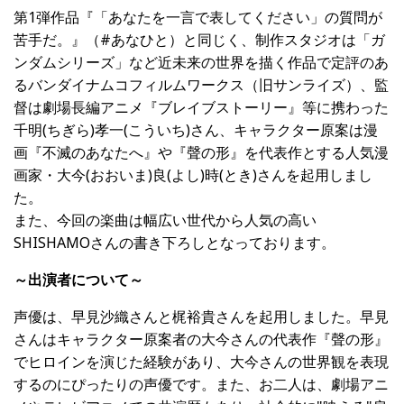
第
1
弾作品『「あなたを一言で表してください」の質問が
苦手だ。』（
#
あなひと）と同じく、制作スタジオは「ガ
ンダムシリーズ」など近未来の世界を描く作品で定評のあ
るバンダイナムコフィルムワークス（旧サンライズ）、監
督は劇場長編アニメ『ブレイブストーリー』等に携わった
千明(ちぎら)孝一(こういち)さん
、キャラクター原案は漫
画『不滅のあなたへ』や『聲の形』を代表作とする人気漫
画家・
大今
(おおいま)
良
(よし)
時
(とき)さんを起用しまし
た。
また、今回の楽曲は幅広い世代から人気の高い
SHISHAMOさんの書き下ろしとなっております。
～出演者について～
声優は、早見沙織さんと梶裕貴さんを起用しました。早見
さんはキャラクター原案者の大今さんの代表作『聲の形』
でヒロインを演じた経験があり、大今さんの世界観を表現
するのにぴったりの声優です。また、お二人は、劇場アニ