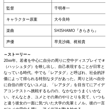
監督
千明孝一
キャラクター原案
大今良時
楽曲
SHISHAMO『きらきら』
声優
早見沙織、梶裕貴
～ストーリー～
20xx年。若者を中心に自分の周りに空中ディスプレイで＃
（ハッシュタグ）を映し出し、自己表現することが日常と
なっている時代。中でも「レアタグ」と呼ばれ、社会的評
価によって得られる特別なタグがあった。周りと比べ自分
に自信の持てないユメは、「レアタグ」を目当てにアイデ
アコンテストへ挑戦するものの、なかなかうまくいかな
い。そんなとき、ユメとその弟のやりとりを見て、いつも
と違う彼女の一面に気づいた大学の先輩ミノル。彼の一言
がユメの背中を押し、アイデアが動き始める。