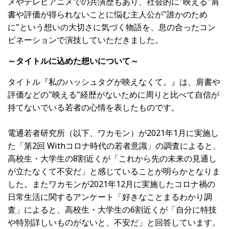
メやテレビアニメでの共演歴もあり、社会的に"映える"肩
書や評価が得られないことに悩む主人公が"誰かのため
に"という想いの大切さに気づく物語を、息の合ったコン
ビネーションで演技していただきました。
～タイトルに込めた想いについて～
タイトル『私のハッシュタグが映えなくて。』は、肩書や
評価などの"映える"経歴がないために周りと比べて自信が
持てないでいる若者の心情を表したものです。
電通若者研究所（以下、ワカモン）が2021年1月に実施し
た「第2回 Withコロナ時代の若者意識」の調査によると、
高校生・大学生の8割近くが「これから先の未来の見通し
が立たなくて不安だ」と感じていることが明らかとなりま
した。またワカモンが2021年12月に実施したコロナ禍の
日常生活に関するアンケート「好きなことまるわかり調
査」によると、高校生・大学生の6割近くが「自分に特技
や特別詳しいものがないと、不安だ」と回答しています。