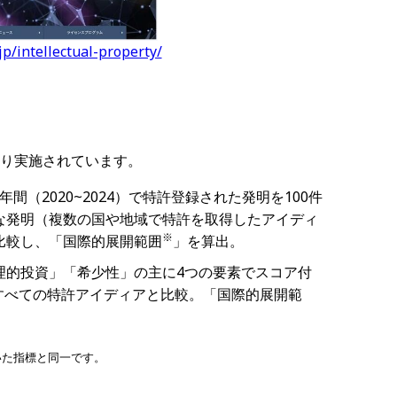
jp/intellectual-property/
より実施されています。
年間（2020~2024）で特許登録された発明を100件
な発明（複数の国や地域で特許を取得したアイディ
※
⽐較し、「国際的展開範囲
」を算出。
理的投資」「希少性」の主に4つの要素でスコア付
て、他のすべての特許アイディアと⽐較。「国際的展開範
。
れていた指標と同一です。