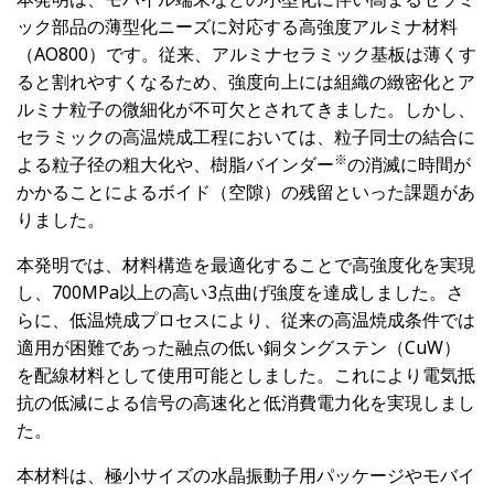
ック部品の薄型化ニーズに対応する高強度アルミナ材料
（AO800）です。従来、アルミナセラミック基板は薄くす
ると割れやすくなるため、強度向上には組織の緻密化とア
ルミナ粒子の微細化が不可欠とされてきました。しかし、
セラミックの高温焼成工程においては、粒子同士の結合に
※
よる粒子径の粗大化や、樹脂バインダー
の消滅に時間が
かかることによるボイド（空隙）の残留といった課題があ
りました。
本発明では、材料構造を最適化することで高強度化を実現
し、700MPa以上の高い3点曲げ強度を達成しました。さ
らに、低温焼成プロセスにより、従来の高温焼成条件では
適用が困難であった融点の低い銅タングステン（CuW）
を配線材料として使用可能としました。これにより電気抵
抗の低減による信号の高速化と低消費電力化を実現しまし
た。
本材料は、極小サイズの水晶振動子用パッケージやモバイ