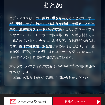
まとめ
ハプティクスは、
⼒・振動・動きを与えることでユーザー
が「実際にモノに触れているような感触」を
得ることが出
来る、⽪膚感覚フィードバック技術
となり、
スマートフォ
ンやゲームコントローラーの振動等、既に身近な製品で実
⽤化されています。
今後は、よりリアルな触感が求められ
ます。
操作の確実性、安全性
が求められるモビリティ、産
業機器、医療などの分野、
またユーザーを楽しませるエン
ターテイメント領域等で期待されています。
®
京セラではハプティクス技術（HAPTIVITY
)の研究開発を
進めています。
ご興味のある⽅はぜひお気軽にお問い合わせください。
メールでのお問い合わせ
資料ダウンロード