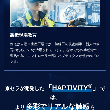
製造現場教育
例えば⾃動⾞⽣産⼯場では、熟練⼯の技術継承・新⼈の教
育のため、VRが活⽤されています。なかでも作業感覚の
習熟の為、コントローラー部にハプティクスが使われてい
ます。
®
「
HAPTIVITY
」
京セラが開発した
で
は、
多彩でリアルな触感
より
を