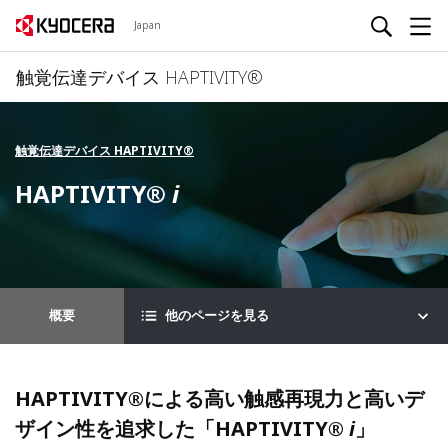
Japan
触覚伝達デバイス HAPTIVITY®
触覚伝達デバイス HAPTIVITY®
HAPTIVITY®︎
i
概要
他のページを見る
HAPTIVITY®による高い触感再現力と高いデ
ザイン性を追求した「HAPTIVITY®
i
」