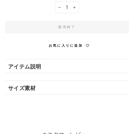
−
+
販売終了
お気に入りに追加
アイテム説明
熱を素早くムラなく伝えて プロのような仕上がり
サイズ素材
商品名
セラブリッド フライパン 28cm （IH/ガス
火）
サイズ
490mm×292mm×94mm