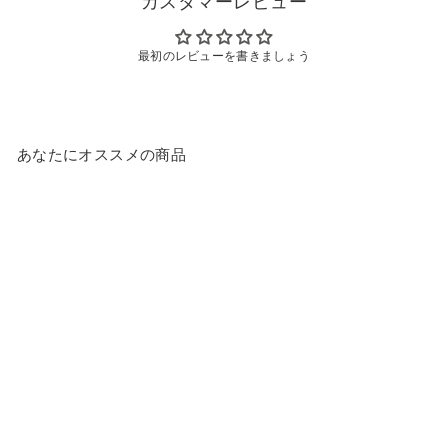
カスタマーレビュー
パンの高さ
5.7cm
最初のレビューを書きましょう
重量
985g
材質
（本体）アルミニウム合金
（はり底）ステンレス鋼
あなたにオススメの商品
（ハンドル）アルミニウム合金・フェノール
樹脂
表面加工
（内面）セラミック塗膜加工
（外面）耐熱塗装
対応
IH・ガス火対応
生産国
ベトナム
生産終了｜セラブリッド
注意事項
熱回りがよいので中火以下でご使用くださ
フライパン 28cm（IH/ガ
い。
ス火対応） エメラルドブ
ルー
中火以下でも十分ご使用になれます。