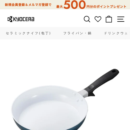
コ
ン
テ
サイトを検索する
カート
ン
ツ
に
セラミックナイフ(包丁)
フライパン・鍋
ドリンクウェ
ス
キ
ッ
プ
す
る