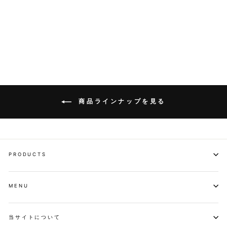
¥6,050
IHの場合は1,100W以下で使用してくださ
い。
「
キャンセル・返品（返金・交換）について
」
商品ラインナップを見る
PRODUCTS
MENU
当サイトについて