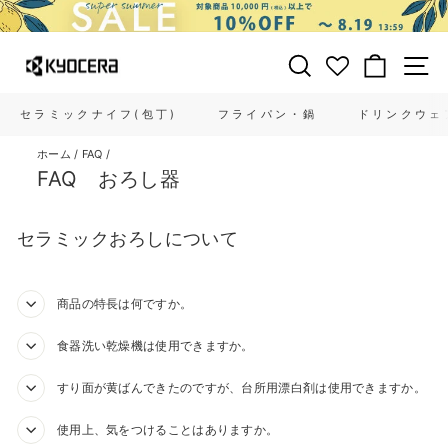
コ
ン
テ
サイトを検索する
カート
ン
ツ
に
セラミックナイフ(包丁)
フライパン・鍋
ドリンクウェ
ス
キ
ホーム
/
FAQ
/
ッ
FAQ おろし器
プ
す
る
セラミックおろしについて
商品の特長は何ですか。
食器洗い乾燥機は使用できますか。
すり面が黄ばんできたのですが、台所用漂白剤は使用できますか。
使用上、気をつけることはありますか。