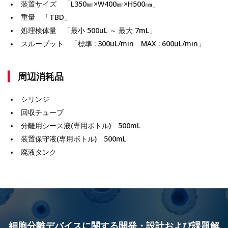
装置サイズ 「L350㎜×W400㎜×H500㎜」
重量 「TBD」
処理検体量 「最小 500uL ～ 最大 7mL」
スループット 「標準 : 300uL/min MAX : 600uL/min」
周辺消耗品
シリンジ
回収チューブ
分離用シース液(専用ボトル) 500mL
装置保守液(専用ボトル) 500mL
廃液タンク
細胞分離デバイスに関する開発・設計および課題解