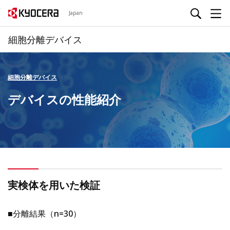
Japan
細胞分離デバイス
細胞分離デバイス
デバイスの性能紹介
実検体を用いた検証
■分離結果（n=30）