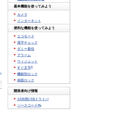
基本機能を使ってみよう
カメラ
インターネット
便利な機能を使ってみよう
エコモード
漢字チェック
ダミー着信
アラーム
ウィジェット
®
すぐ文字
へ
機能別ロック
画面ロック
開発者向け情報
ADB用USBドライバ
ソースコード