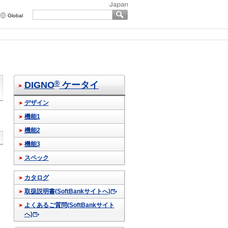
Global
®
DIGNO
ケータイ
デザイン
機能1
機能2
機能3
スペック
カタログ
取扱説明書(SoftBankサイトへ)
よくあるご質問(SoftBankサイト
へ)