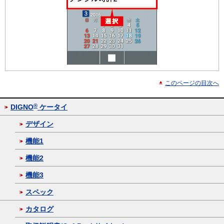
このページの目次へ
®
DIGNO
ケータイ
デザイン
機能1
機能2
機能3
スペック
カタログ