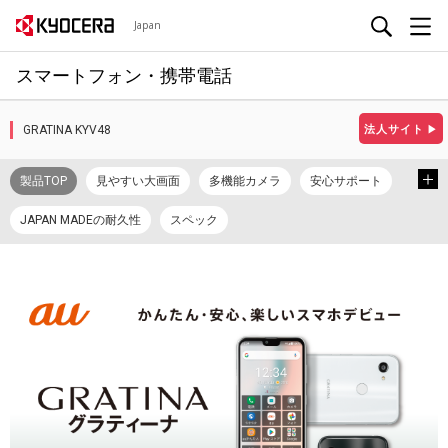
Japan
スマートフォン・携帯電話
GRATINA KYV48
法人サイト
▶
製品TOP
見やすい大画面
多機能カメラ
安心サポート
JAPAN MADEの耐久性
スペック
カタログ/プロモーションビデオ
取扱説明書
使い方ガイド
データ移行手順