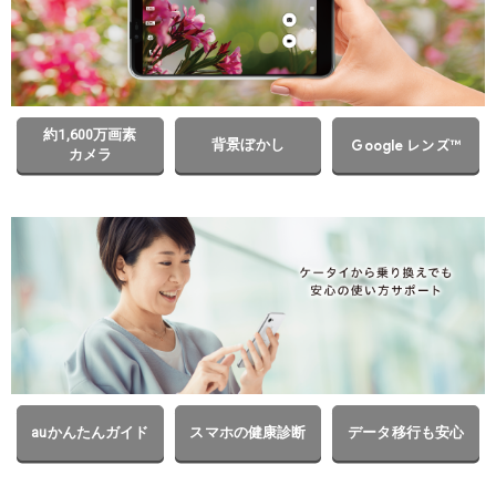
約1,600万画素
レンズ™
背景ぼかし
Google
カメラ
auかんたんガイド
スマホの健康診断
データ移行も安心