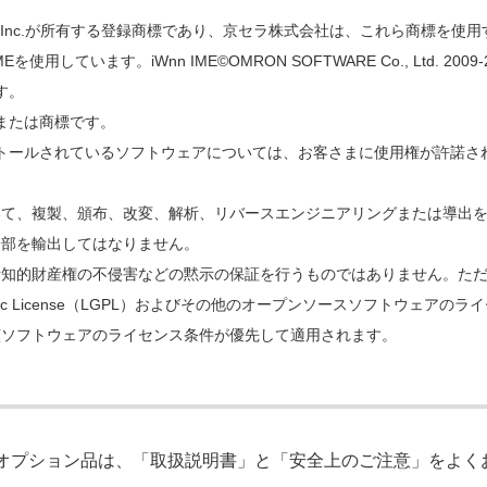
 SIG,Inc.が所有する登録商標であり、京セラ株式会社は、これら商標を
す。iWnn IME©OMRON SOFTWARE Co., Ltd. 2009-2018 Al
す。
または商標です。
トールされているソフトウェアについては、お客さまに使用権が許諾さ
いて、複製、頒布、改変、解析、リバースエンジニアリングまたは導出
一部を輸出してはなりません。
財産権の不侵害などの黙示の保証を行うものではありません。ただし、ソフトウ
 General Public License（LGPL）およびその他のオープンソース
該ソフトウェアのライセンス条件が優先して適用されます。
びオプション品は、「取扱説明書」と「安全上のご注意」をよ