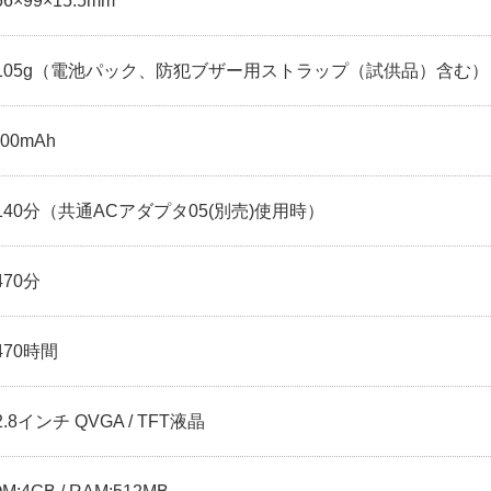
6×99×15.5mm
105g（電池パック、防犯ブザー用ストラップ（試供品）含む）
200mAh
140分（共通ACアダプタ05(別売)使用時）
470分
470時間
.8インチ QVGA / TFT液晶