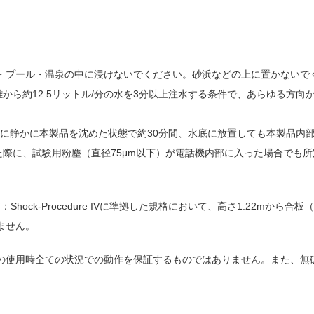
・プール・温泉の中に浸けないでください。砂浜などの上に置かないで
の距離から約12.5リットル/分の水を3分以上注水する条件で、あらゆる
の水槽に静かに本製品を沈めた状態で約30分間、水底に放置しても本製品
した際に、試験用粉塵（直径75μm以下）が電話機内部に入った場合でも
516.7：Shock-Procedure IVに準拠した規格において、高さ1.2
ません。
の使用時全ての状況での動作を保証するものではありません。また、無