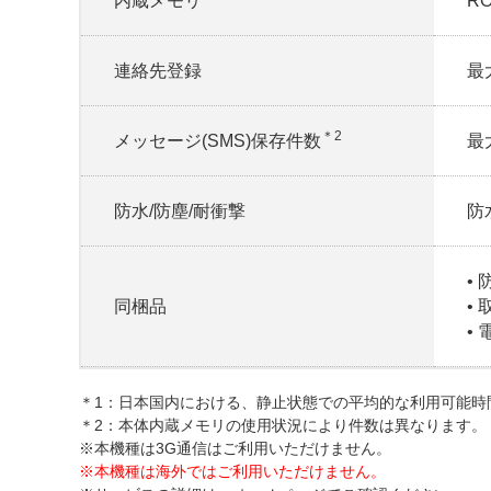
内蔵メモリ
RO
連絡先登録
最
＊2
メッセージ(SMS)保存件数
最
防水/防塵/耐衝撃
防水
•
同梱品
•
•
1：日本国内における、静止状態での平均的な利用可能時
2：本体内蔵メモリの使用状況により件数は異なります。
本機種は3G通信はご利用いただけません。
本機種は海外ではご利用いただけません。