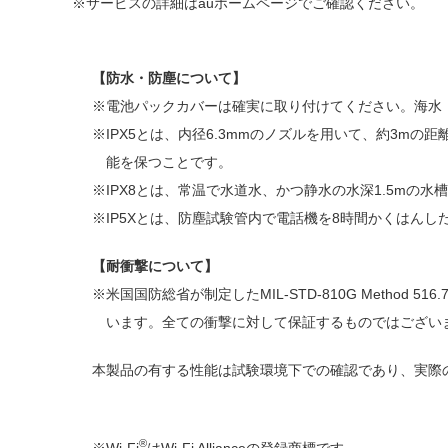
サービスの詳細はauホームページでご確認ください。
【防水・防塵について】
電池パックカバーは確実に取り付けてください。海水
IPX5とは、内径6.3mmのノズルを用いて、約3m
能を保つことです。
IPX8とは、常温で水道水、かつ静水の水深1.5m
IP5Xとは、防塵試験管内で電話機を8時間かくはん
【耐衝撃について】
米国国防総省が制定したMIL-STD-810G Method 
います。全ての衝撃に対して保証するものではござい
本製品の有する性能は試験環境下での確認であり、実際
®
Wi-Fi
はWi-Fi Allianceの登録商標です。