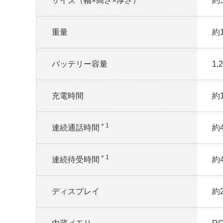
サイズ（幅×高さ×厚さ）
約5
重量
約
バッテリー容量
1,
充電時間
約
＊1
連続通話時間
約
＊1
連続待受時間
約
ディスプレイ
約2