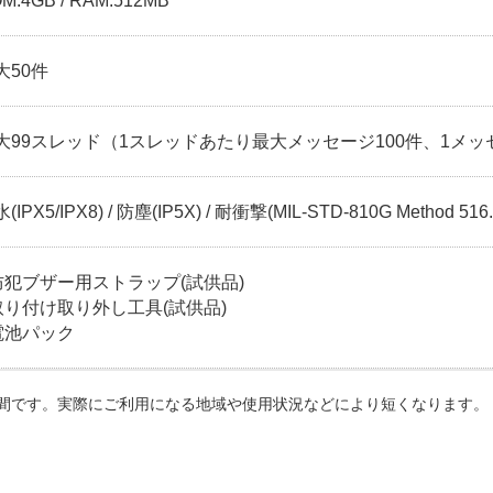
M:4GB / RAM:512MB
大50件
大99スレッド（1スレッドあたり最大メッセージ100件、1メッ
(IPX5/IPX8) / 防塵(IP5X) / 耐衝撃(MIL-STD-810G Method 516.
 防犯ブザー用ストラップ(試供品)
 取り付け取り外し工具(試供品)
 電池パック
間です。実際にご利用になる地域や使用状況などにより短くなります。