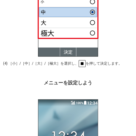
(4) ［小］/［中］/［大］/［極大］を選択し、
を押して決定します。
メニューを設定しよう