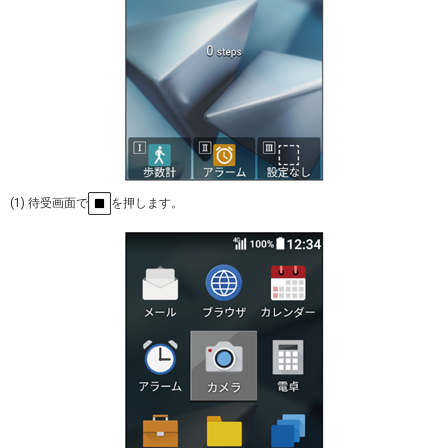
(1) 待受画面で
を押します。