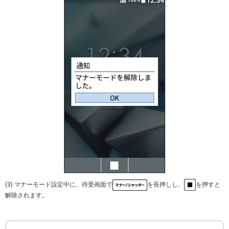
(3) マナーモード設定中に、待受画面で
を長押しし、
を押すと
解除されます。