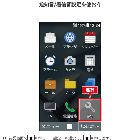
通知音/着信音設定を使おう
(1) 待受画面で
を押し、［設定］を選択し、
を押します。