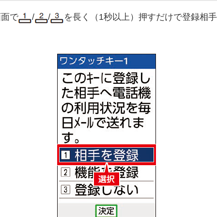
画面で
/
/
を長く（1秒以上）押すだけで登録相