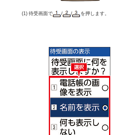
(1) 待受画面で
/
/
を押します。