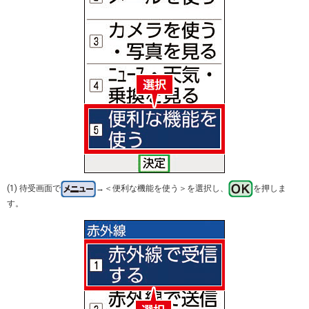
(1) 待受画面で
→＜便利な機能を使う＞を選択し、
を押しま
す。